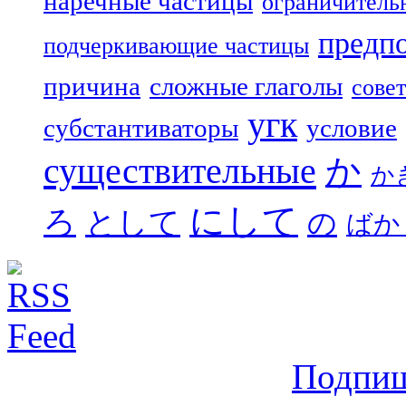
наречные частицы
ограничитель
предп
подчеркивающие частицы
причина
сложные глаголы
совет
угк
субстантиваторы
условие
существительные
か
か
にして
ろ
として
の
ばか
Подпиш