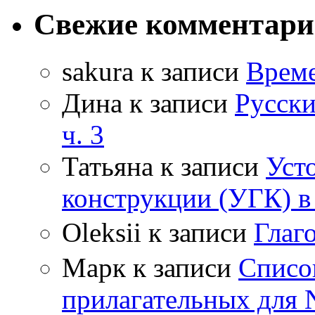
Свежие комментар
sakura
к записи
Време
Дина
к записи
Русски
ч. 3
Татьяна
к записи
Уст
конструкции (УГК) в
Oleksii
к записи
Гла
Марк
к записи
Списо
прилагательных для 