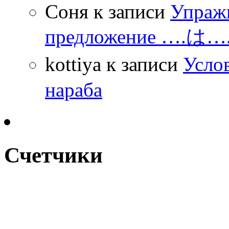
Соня
к записи
Упражн
предложение ….は
kottiya
к записи
Усло
нараба
Счетчики