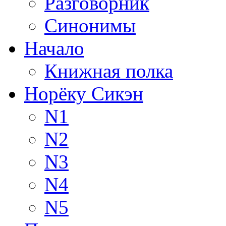
Разговорник
Синонимы
Начало
Книжная полка
Норёку Сикэн
N1
N2
N3
N4
N5