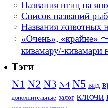
Названия птиц на яп
Список названий ры
Названия животных н
«Очень», «кра
кивамару/-кивамари 
Тэги
N5
N1
N2
N3
N4
в
вид
ключи
залог
дополнительные