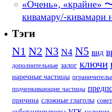
«Очень», «кра
кивамару/-кивамари 
Тэги
N5
N1
N2
N3
N4
в
вид
ключи
залог
дополнительные
наречные частицы
ограничитель
предп
подчеркивающие частицы
причина
сложные глаголы
совет
угк
субстантиваторы
условие