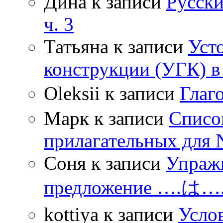
Дина
к записи
Русски
ч. 3
Татьяна
к записи
Уст
конструкции (УГК) в
Oleksii
к записи
Гла
Марк
к записи
Списо
прилагательных для 
Соня
к записи
Упражн
предложение ….は
kottiya
к записи
Усло