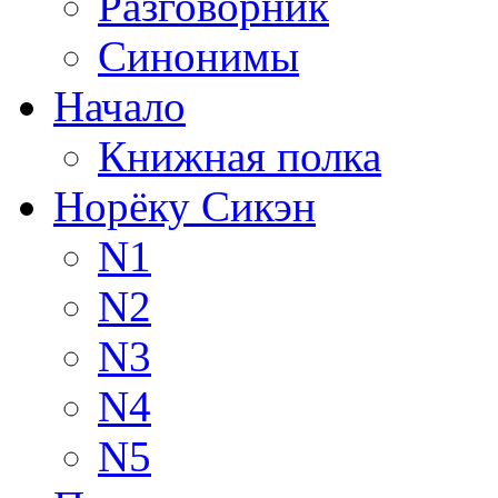
Разговорник
Синонимы
Начало
Книжная полка
Норёку Сикэн
N1
N2
N3
N4
N5