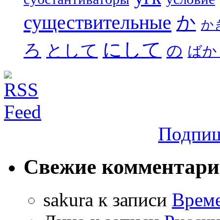
существительные
か
か
にして
ろ
として
の
ばか
Подпиш
Свежие комментар
sakura
к записи
Време