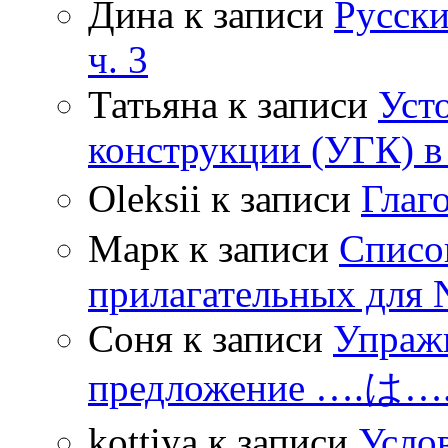
Дина
к записи
Русски
ч. 3
Татьяна
к записи
Уст
конструкции (УГК) в
Oleksii
к записи
Гла
Марк
к записи
Списо
прилагательных для 
Соня
к записи
Упражн
предложение ….は
kottiya
к записи
Усло