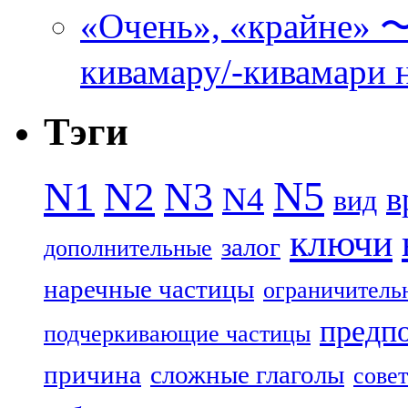
«Очень», «кра
кивамару/-кивамари 
Тэги
N5
N1
N2
N3
N4
в
вид
ключи
залог
дополнительные
наречные частицы
ограничитель
предп
подчеркивающие частицы
причина
сложные глаголы
совет