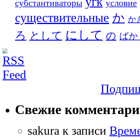
угк
субстантиваторы
условие
существительные
か
か
にして
ろ
として
の
ばか
Подпиш
Свежие комментар
sakura
к записи
Време