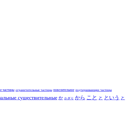
е частицы
повелительное
ограничительные частицы
подчеркивающие частицы
こと
альные существительные
から
という
か
と
と
かぎり