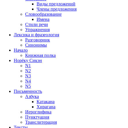
Виды предложений
Члены предложения
Словообразование
Имена
Стили речи
Упражнения
Лексика и фразеология
Разговорник
Синонимы
Начало
Книжная полка
Норёку Сикэн
N1
N2
N3
N4
N5
Письменность
Азбука
Катакана
Хирагана
Иероглифика
Пунктуация
Транслитерация
Тексты