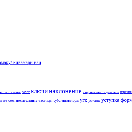
у/-кивамари най
наклонение
ключи
залог
наречны
ополнительные
направленность действия
угк
уступка
форм
соотносительные частицы
субстантиваторы
условие
совет