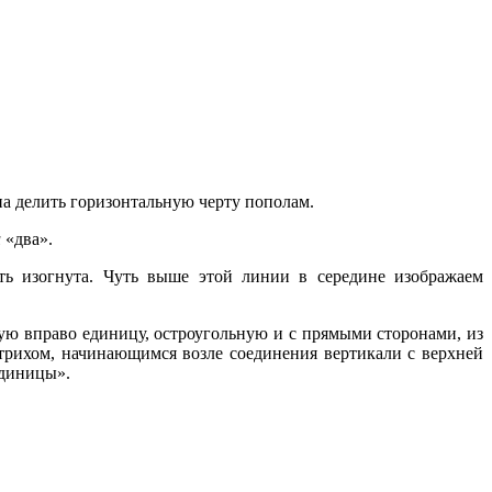
на делить горизонтальную черту пополам.
и
«два».
уть изогнута. Чуть выше этой линии в середине изображаем
ю вправо единицу, остроугольную и с прямыми сторонами, из
рихом, начинающимся возле соединения вертикали с верхней
единицы».