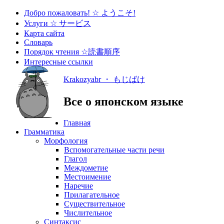
Добро пожаловать! ☆ ようこそ!
Услуги ☆ サービス
Карта сайта
Словарь
Порядок чтения ☆読書順序
Интересные ссылки
Krakozyabr ・ もじばけ
Все о японском языке
Главная
Грамматика
Морфология
Вспомогательные части речи
Глагол
Междометие
Местоимение
Наречие
Прилагательное
Существительное
Числительное
Синтаксис