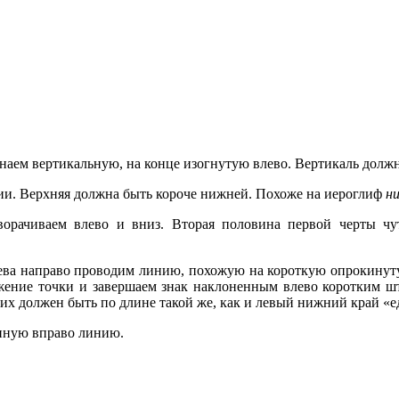
наем вертикальную, на конце изогнутую влево. Вертикаль долж
ии. Верхняя должна быть короче нижней. Похоже на иероглиф
н
оворачиваем влево и вниз. Вторая половина первой черты ч
лева направо проводим линию, похожую на короткую опрокинуту
жение точки и завершаем знак наклоненным влево коротким шт
их должен быть по длине такой же, как и левый нижний край «
енную вправо линию.