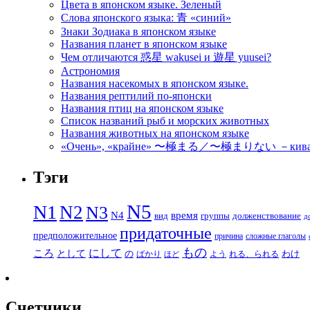
Цвета в японском языке. Зеленый
Слова японского языка: 青 «синий»
Знаки Зодиака в японском языке
Названия планет в японском языке
Чем отличаются 惑星 wakusei и 遊星 yuusei?
Астрономия
Названия насекомых в японском языке.
Названия рептилий по-японски
Названия птиц на японском языке
Список названий рыб и морских животных
Названия животных на японском языке
«Очень», «крайне» 〜極まる／〜極まりない －кивамар
Тэги
N5
N1
N2
N3
N4
время
вид
группы
долженствование
д
придаточные
предположительное
причина
сложные глаголы
もの
にして
ころ
として
の
わけ
ばかり
よう
れる、られる
ほど
Счетчики