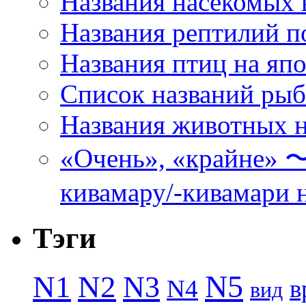
Названия насекомых 
Названия рептилий п
Названия птиц на яп
Список названий ры
Названия животных н
«Очень», «кра
кивамару/-кивамари 
Тэги
N5
N1
N2
N3
N4
в
вид