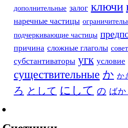
ключи
залог
дополнительные
наречные частицы
ограничитель
предп
подчеркивающие частицы
причина
сложные глаголы
совет
угк
субстантиваторы
условие
существительные
か
か
にして
ろ
として
の
ばか