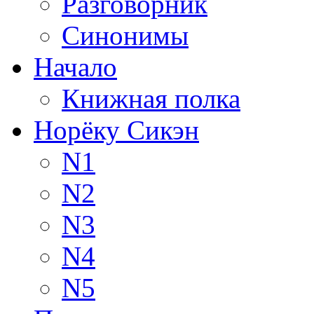
Разговорник
Синонимы
Начало
Книжная полка
Норёку Сикэн
N1
N2
N3
N4
N5