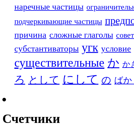
наречные частицы
ограничитель
предп
подчеркивающие частицы
причина
сложные глаголы
совет
угк
субстантиваторы
условие
существительные
か
か
にして
ろ
として
の
ばか
Счетчики