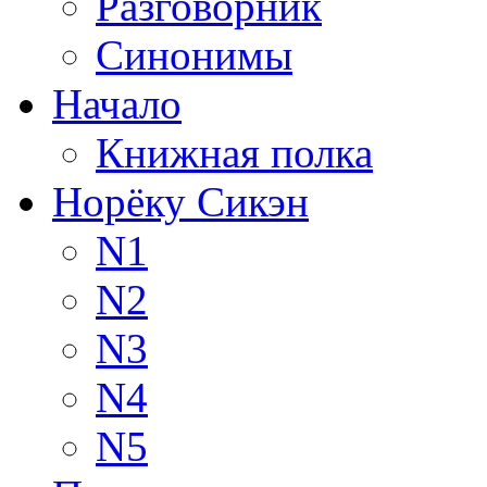
Разговорник
Синонимы
Начало
Книжная полка
Норёку Сикэн
N1
N2
N3
N4
N5