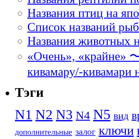
Названия птиц на яп
Список названий ры
Названия животных н
«Очень», «кра
кивамару/-кивамари 
Тэги
N5
N1
N2
N3
N4
в
вид
ключи
залог
дополнительные