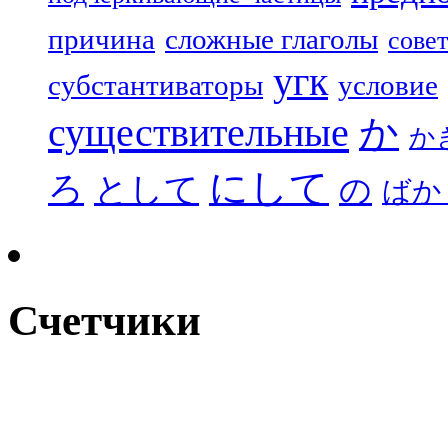
причина
сложные глаголы
совет
угк
субстантиваторы
условие
существительные
か
か
にして
ろ
として
の
ばか
Счетчики