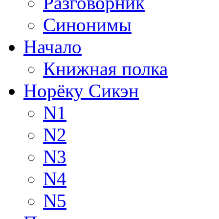
Разговорник
Синонимы
Начало
Книжная полка
Норёку Сикэн
N1
N2
N3
N4
N5