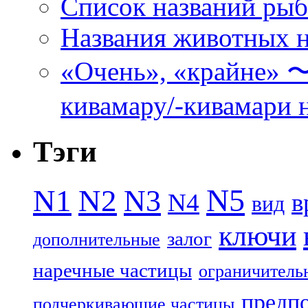
Список названий ры
Названия животных н
«Очень», «кра
кивамару/-кивамари 
Тэги
N5
N1
N2
N3
N4
в
вид
ключи
залог
дополнительные
наречные частицы
ограничитель
предп
подчеркивающие частицы