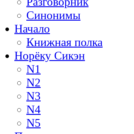
Разговорник
Синонимы
Начало
Книжная полка
Норёку Сикэн
N1
N2
N3
N4
N5