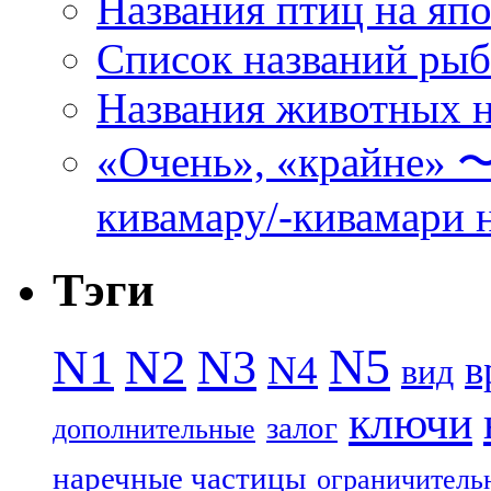
Названия птиц на яп
Список названий ры
Названия животных н
«Очень», «кра
кивамару/-кивамари 
Тэги
N5
N1
N2
N3
N4
в
вид
ключи
залог
дополнительные
наречные частицы
ограничитель