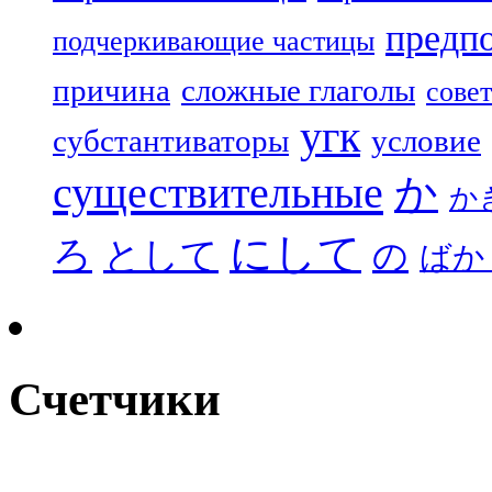
предп
подчеркивающие частицы
причина
сложные глаголы
совет
угк
субстантиваторы
условие
существительные
か
か
にして
ろ
として
の
ばか
Счетчики