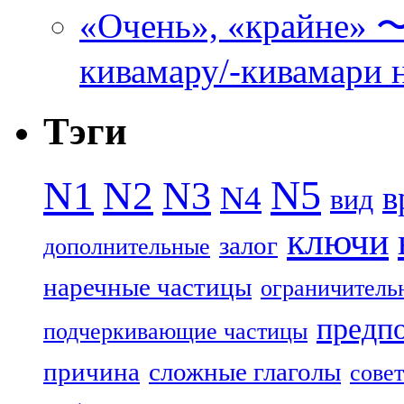
«Очень», «кра
кивамару/-кивамари 
Тэги
N5
N1
N2
N3
N4
в
вид
ключи
залог
дополнительные
наречные частицы
ограничитель
предп
подчеркивающие частицы
причина
сложные глаголы
совет