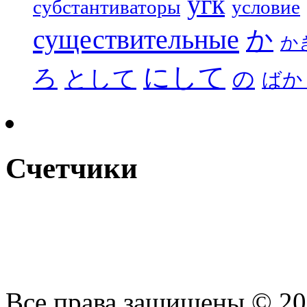
угк
субстантиваторы
условие
существительные
か
か
にして
ろ
として
の
ばか
Счетчики
Все права защищены © 2