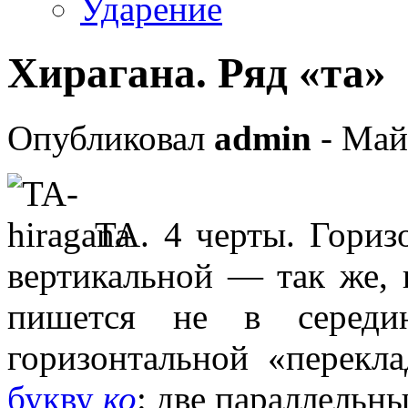
Ударение
Хирагана. Ряд «та»
Опубликовал
admin
- Май
ТА. 4 черты. Горизо
вертикальной — так же,
пишется не в середин
горизонтальной «перекл
букву
ко
: две параллельн