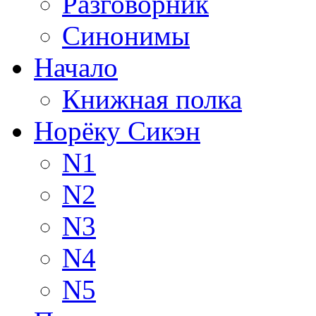
Разговорник
Синонимы
Начало
Книжная полка
Норёку Сикэн
N1
N2
N3
N4
N5