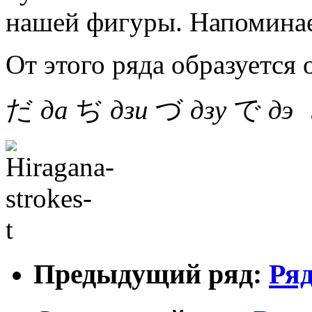
нашей фигуры. Напоминае
От этого ряда образуется
だ
да
ぢ
дзи
づ
дзу
で
дэ
Предыдущий ряд:
Ряд