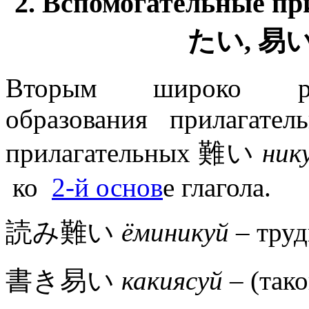
2. Вспомогательные п
たい, 易
Вторым широко рас
образования прилагател
прилагательных 難い
ник
ко
2-й основ
е глагола.
読み難い
ёминикуй
– тру
書き易い
какиясуй
– (так