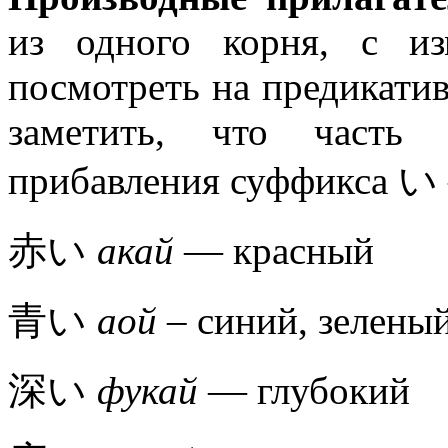
из одного корня, с и
посмотреть на предикати
заметить, что часть
прибавления суффикса い
赤い
акай
— красный
青い
аой
– синий, зелены
深い
фукай
— глубокий