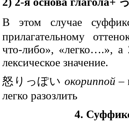
2) 2-я основа глагола+
В этом случае с
прилагательному оттен
что-либо», «легко….», а 
лексическое значение.
怒りっぽい
окориппой
– 
легко разозлить
4. Суфф