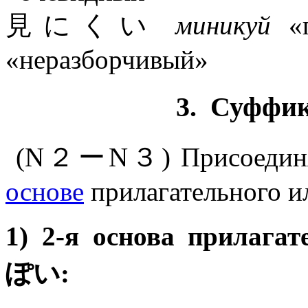
見にくい
миникуй
«п
«неразборчивый»
3.
Суффи
(N２ーN３) Присоединяет
основе
прилагательного ил
1) 2-я основа прилага
ぽい: