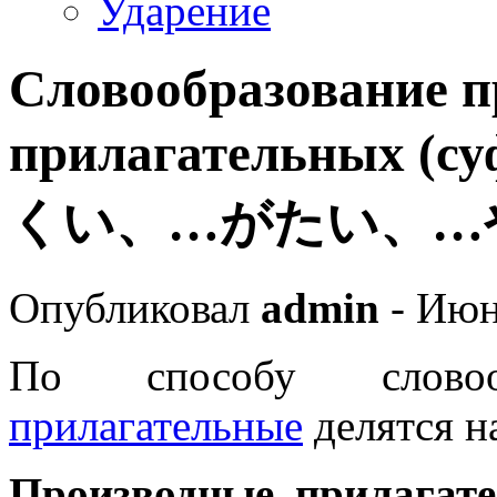
Ударение
Словообразование 
прилагательных
くい、…がたい、…やす
Опубликовал
admin
- Июн
По способу слово
прилагательные
делятся н
Производные прилагат