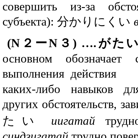
совершить из-за обст
субъекта): 分かりにくい
(N２ーN３) ….がたい «тр
основном обозначает 
выполнения действия （
каких-либо навыков д
других обстоятельств, 
たい
иигатай
труд
синдзигатай
трудно повер