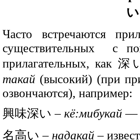
Часто встречаются прил
существительных с по
прилагательных, как 
такай
(высокий) (при пр
озвончаются), например:
興味深い –
кё:мибукай
— 
名高い –
надакай
– извес