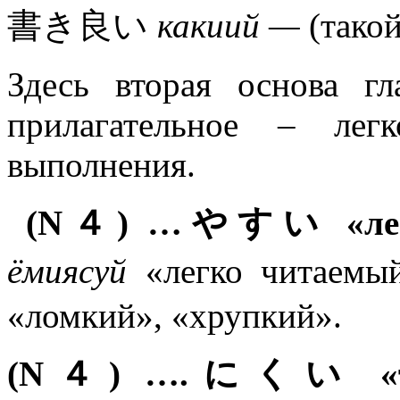
書き良い
какиий —
(тако
Здесь вторая основа гл
прилагательное – ле
выполнения.
(N４) …やすい «легко
ёмиясуй
«легко чита
«ломкий», «хрупкий».
(N４) ….にくい «тр