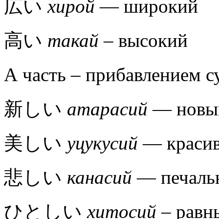
広い
хирой
— широкий
高い
такай
– высокий
А часть – прибавлением
新しい
атарасий
— новы
美しい
уцукусий
— краси
悲しい
канасий
— печаль
ひとしい
хитосий
– равн