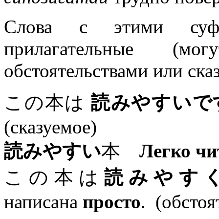
Слова с этими суф
прилагательные (мо
обстоятельствами или ска
この本は
読みやすいで
(сказуемое)
読みやすい
本
Легко чи
この本は
読みやす
написана
просто
. (обстоя