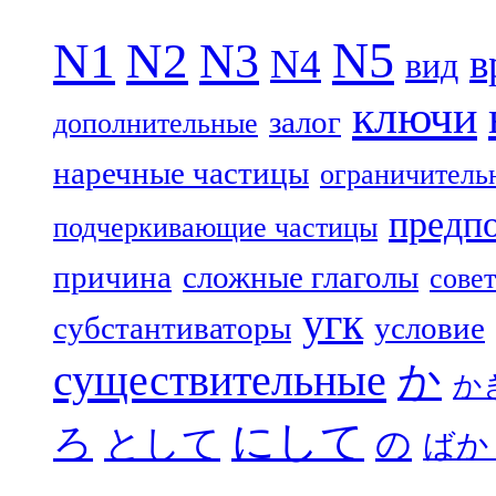
N5
N1
N2
N3
N4
в
вид
ключи
залог
дополнительные
наречные частицы
ограничитель
предп
подчеркивающие частицы
причина
сложные глаголы
совет
угк
субстантиваторы
условие
существительные
か
か
にして
ろ
として
の
ばか