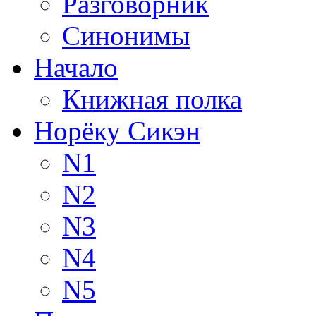
Разговорник
Синонимы
Начало
Книжная полка
Норёку Сикэн
N1
N2
N3
N4
N5