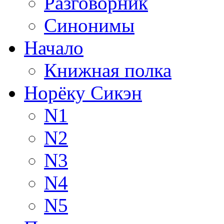
Разговорник
Синонимы
Начало
Книжная полка
Норёку Сикэн
N1
N2
N3
N4
N5