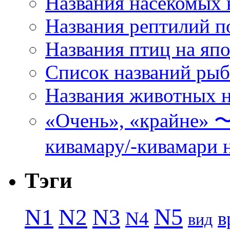
Названия насекомых 
Названия рептилий п
Названия птиц на яп
Список названий ры
Названия животных н
«Очень», «кра
кивамару/-кивамари 
Тэги
N5
N1
N2
N3
N4
в
вид