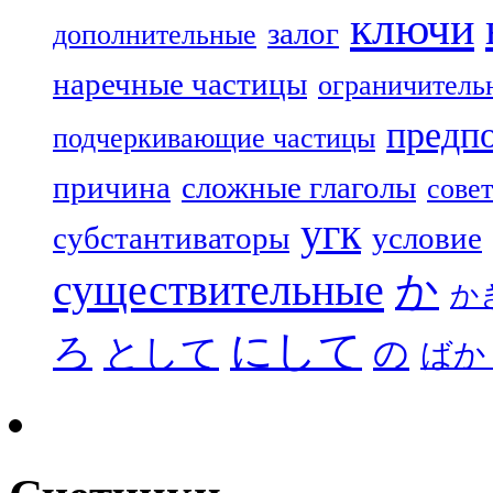
ключи
залог
дополнительные
наречные частицы
ограничитель
предп
подчеркивающие частицы
причина
сложные глаголы
совет
угк
субстантиваторы
условие
существительные
か
か
にして
ろ
として
の
ばか