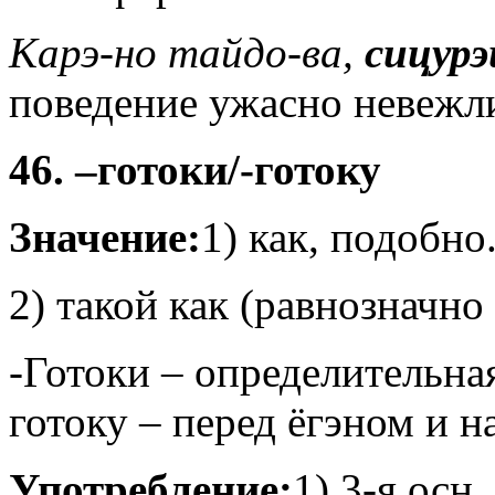
Карэ-но тайдо-ва,
сицур
поведение ужасно невежл
46. –готоки/-готоку
Значение:
1) как, подобно
2) такой как (равнозначно
-Готоки – определительна
готоку – перед ёгэном и н
Употребление:
1) 3-я осн.