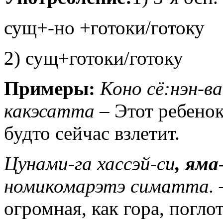
сущ+-но +готоки/готоку
2) сущ+готоки/готоку
Примеры:
Коно сё:нэн-в
какэсатта –
Этот ребенок
будто сейчас взлетит.
Цунами-га хассэй-си
, яма
номикомарэтэ симатта.
огромная, как гора, погло