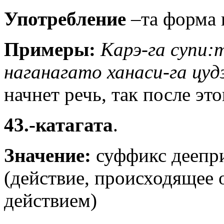
Употребление
–та форма г
Примеры:
Карэ-га супи:
наганагато ханаси-га цуд
начнет речь, так после это
43.-катагата
.
Значение:
суффикс деепр
(действие, происходящее
действием)