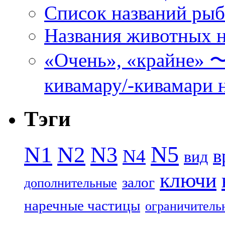
Список названий ры
Названия животных н
«Очень», «кра
кивамару/-кивамари 
Тэги
N5
N1
N2
N3
N4
в
вид
ключи
залог
дополнительные
наречные частицы
ограничитель