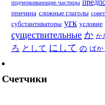
предп
подчеркивающие частицы
причина
сложные глаголы
совет
угк
субстантиваторы
условие
существительные
か
か
にして
ろ
として
の
ばか
Счетчики