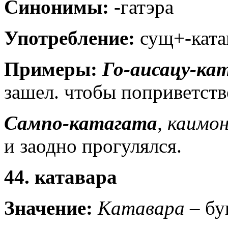
Синонимы:
-гатэра
Употребление:
сущ+-ката
Примеры:
Го-аисацу-ка
зашел. чтобы поприветств
Сампо-катагата
, каимон
и заодно прогулялся.
44. катавара
Значение:
Катавара
– бу