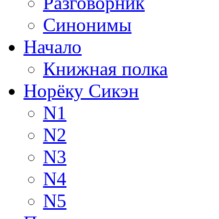
Разговорник
Синонимы
Начало
Книжная полка
Норёку Сикэн
N1
N2
N3
N4
N5