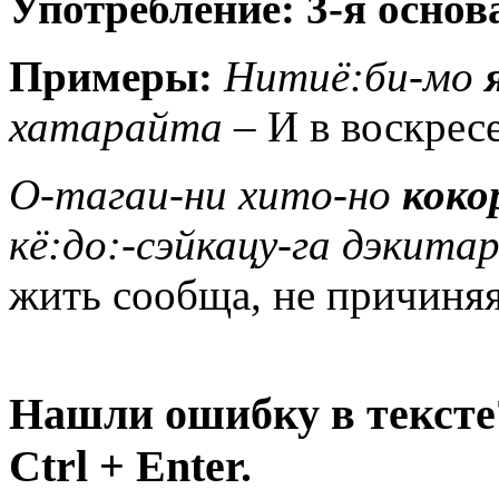
Употребление: 3-я основ
Примеры:
Нитиё:би-мо
хатарайта
– И в воскресе
О-тагаи-ни хито-но
коко
кё:до:-сэйкацу-га дэкита
жить сообща, не причиняя
Нашли ошибку в тексте
Ctrl + Enter.