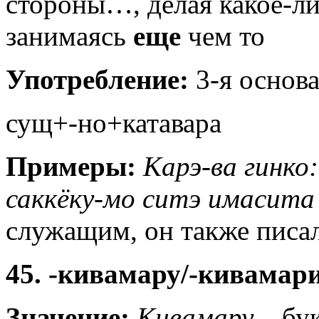
стороны…, делая какое-ли
занимаясь
еще
чем то
Употребление:
3-я основа
сущ+-но+катавара
Примеры:
Карэ-ва гинко
саккёку-мо ситэ имасита
служащим, он также писа
45. -кивамару/-кивамар
Значение:
Кивамару
– бу