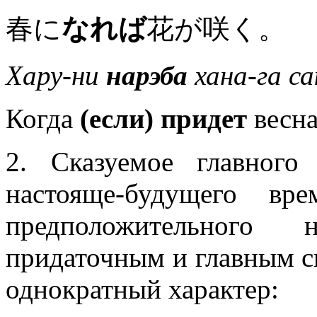
春に
なれば
花が咲く。
Хару-ни
нарэба
хана-га са
Когда
(если) придет
весна
2. Сказуемое главно
настояще-будущего вр
предположительного 
придаточным и главным с
однократный характер: