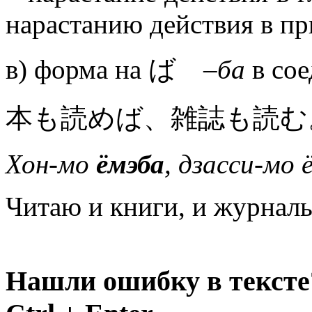
нарастанию действия в пр
в) форма на ば
–ба
в сое
本も読めば、雑誌も読む
Хон-мо
ёмэба
, дзасси-мо 
Читаю и книги, и журнал
Нашли ошибку в тексте