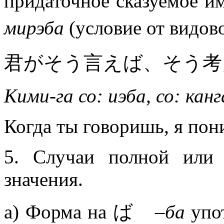
придаточное сказуемо
мирэба
(условие от видо
君がそう言えば、そう考
Кими-га со: иэба, со: канг
Когда ты говоришь, я пони
5. Случаи полной или 
значения.
а) Форма на ば
–ба
упот