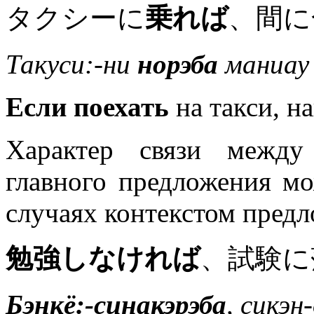
タクシーに
乗れば
、間に
Такуси:-ни
норэба
маниау 
Если поехать
на такси, н
Характер связи между
главного предложения мо
случаях контекстом предл
勉強しなければ
、試験に
Бэнкё:-синакэрэба
, сикэн