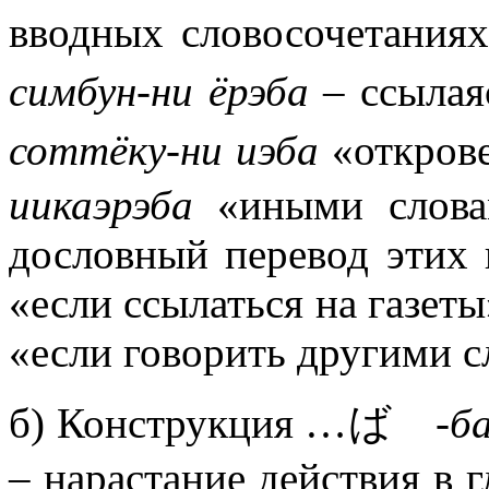
вводных словосочет
симбун-ни ёрэба
– ссыл
соттёку-ни иэба
«откро
иикаэрэба
«иными слова
дословный перевод этих
«если ссылаться на газеты
«если говорить другими с
б) Конструкция …ば
-б
– нарастание действия в 