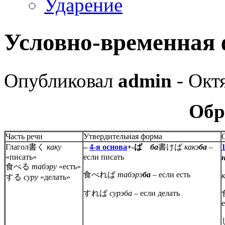
Ударение
Условно-временная 
Опубликовал
admin
- Октя
Обр
Часть речи
Утвердительная форма
Глагол書く
каку
–
4-я основа
+-ば
ба
書けば
какэ
ба
–
«писать»
если писать
食べる
табэру
«есть»
食べれば
табэрэ
ба
–
если есть
する
суру
«делать»
すれば
сурэба –
если делать
е