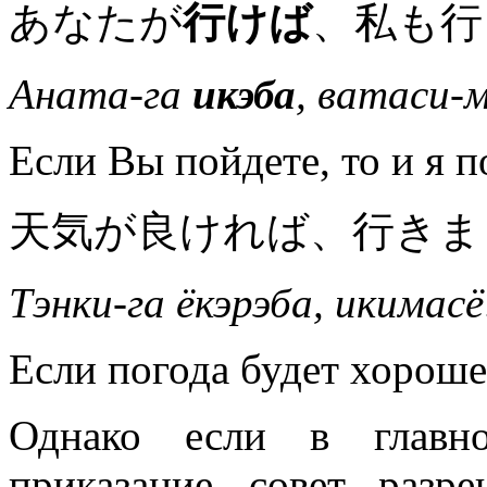
あなたが
行けば
、私も行
Аната-га
икэба
, ватаси-
Если Вы пойдете, то и я п
天気が良ければ、行きま
Тэнки-га ёкэрэба, икимасё
Если погода будет хороше
Однако если в главно
приказание, совет, разр