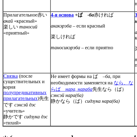
Прилагательное赤い
4-я основа
+ば
-ба
赤ければ
акай
«красный»
акакэрэба
– если красный
楽しい
таносий
«приятный»
楽しければ
таносикэрэба –
если приятно
Связка
(после
Не имеет формы на ば
–ба
, при
существительных и
необходимости заменяется на
なら、な
корня
らば
нара, нараба
先生なら（ば）
полупредикативных
сэнсэй нара(ба)
прилагательных
)先生
静かなら（ば）
сидзука нара(ба)
です
сэнсэй дэс
«учитель»
静かです
сидзука дэс
«тихий»