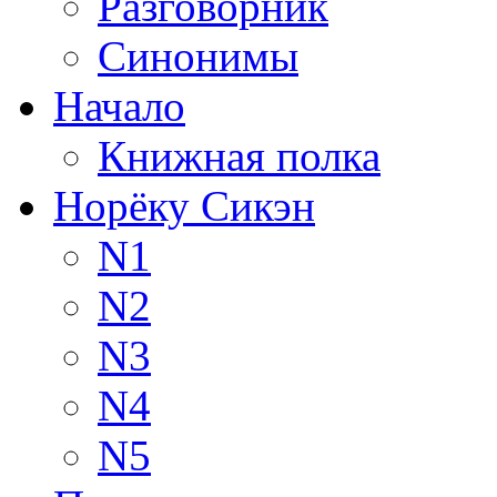
Разговорник
Синонимы
Начало
Книжная полка
Норёку Сикэн
N1
N2
N3
N4
N5