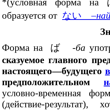
*(условная форма
образуется от
ない
–на
З
Форма на ば
-ба
упот
сказуемое
главного
пре
настоящего
—
будущего
предположительном
н
условно-временная фор
(действие-результат),