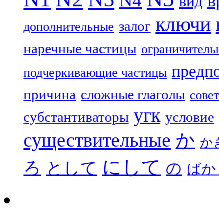
N4
в
вид
ключи
залог
дополнительные
наречные частицы
ограничитель
предп
подчеркивающие частицы
причина
сложные глаголы
совет
угк
субстантиваторы
условие
существительные
か
か
にして
ろ
として
の
ばか