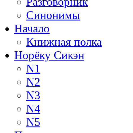
Разговорник
Синонимы
Начало
Книжная полка
Норёку Сикэн
N1
N2
N3
N4
N5