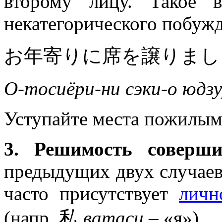
второму лицу. Такое в
некатегорического побуж
お年寄りに席を譲りまし
О-тосиёри-ни сэки-о юдзу
Уступайте места пожилым
3. Решимость соверши
предыдущих двух случаев
часто присутствует
личн
(напр. 私
ватаси
– «я»).