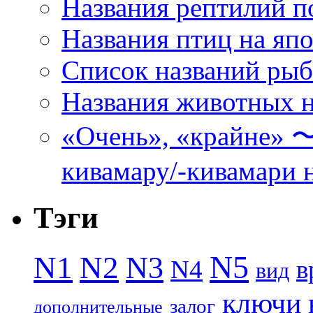
Названия рептилий п
Названия птиц на яп
Список названий ры
Названия животных н
«Очень», «кра
кивамару/-кивамари 
Тэги
N5
N1
N2
N3
N4
в
вид
ключи
залог
дополнительные