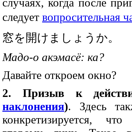
случаях, когда после пр
следует
вопросительная ч
窓を開けましょうか。
Мадо-о акэмасё: ка?
Давайте откроем окно?
2. Призыв к дейст
наклонения
)
. Здесь та
конкретизируется, чт