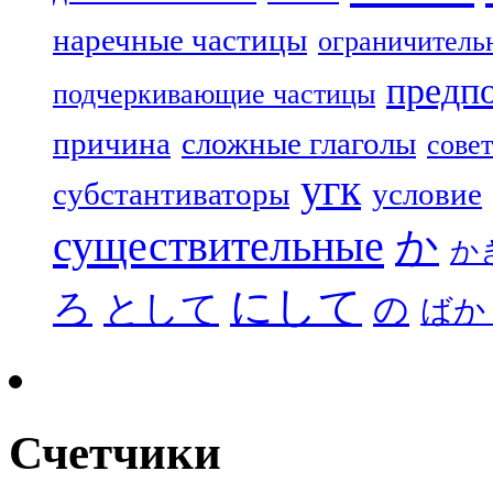
наречные частицы
ограничитель
предп
подчеркивающие частицы
причина
сложные глаголы
совет
угк
субстантиваторы
условие
существительные
か
か
にして
ろ
として
の
ばか
Счетчики