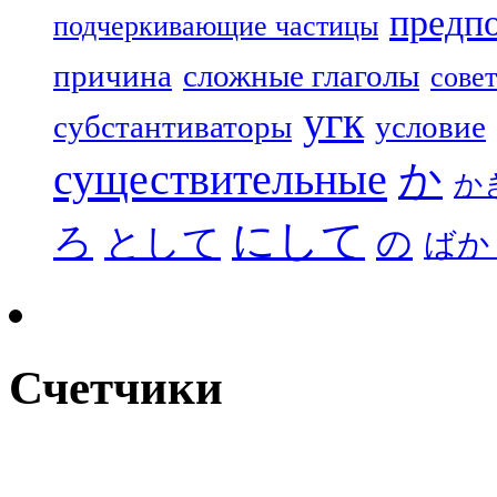
предп
подчеркивающие частицы
причина
сложные глаголы
совет
угк
субстантиваторы
условие
существительные
か
か
にして
ろ
として
の
ばか
Счетчики