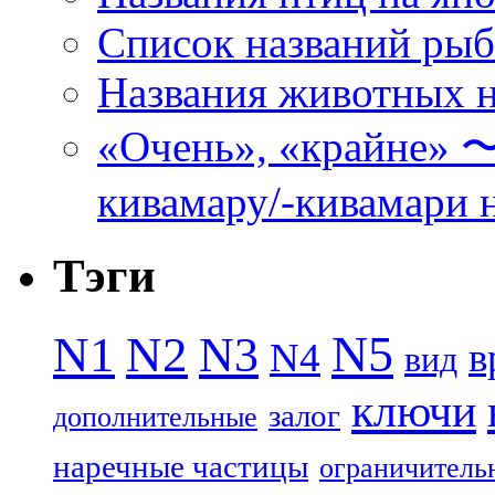
Список названий ры
Названия животных н
«Очень», «кра
кивамару/-кивамари 
Тэги
N5
N1
N2
N3
N4
в
вид
ключи
залог
дополнительные
наречные частицы
ограничитель