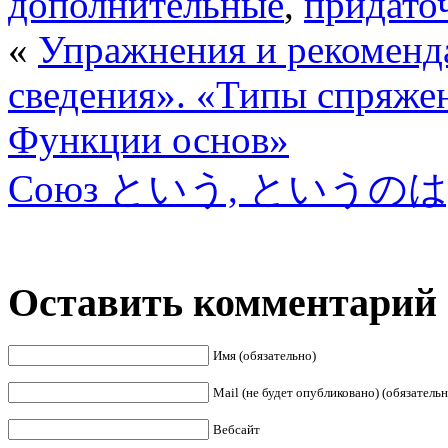
дополнительные
,
придато
«
Упражнения и рекоменд
сведения». «Типы спряжен
Функции основ»
Союз という, というのは,とは 
Оставить комментарий
Имя (обязательно)
Mail (не будет опубликовано) (обязательн
Вебсайт