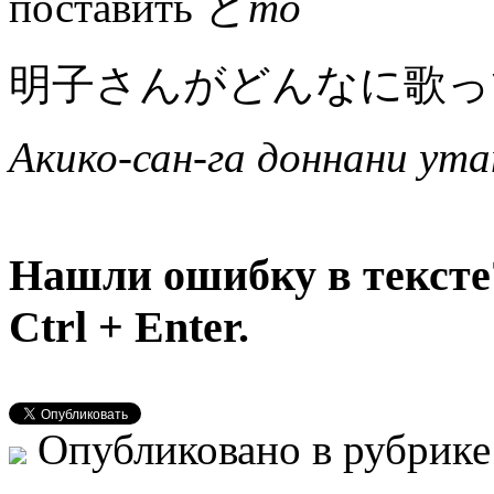
поставить と
то
明子さんがどんなに歌っ
Акико-сан-га доннани ута
Нашли ошибку в тексте
Ctrl + Enter.
Опубликовано в рубрик