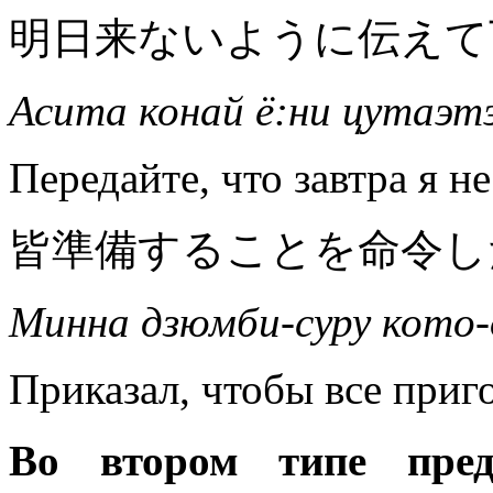
明日来ないように伝えて
Асита конай ё:ни цутаэтэ
Передайте, что завтра я не
皆準備することを命令し
Минна дзюмби-суру кото-
Приказал, чтобы все приг
Во втором типе пр