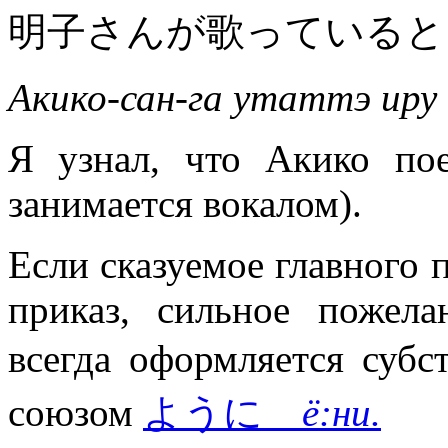
明子さんが歌っていると
Акико-сан-га утаттэ иру 
Я узнал, что Акико по
занимается вокалом).
Если сказуемое главного 
приказ, сильное пожела
всегда оформляется с
союзом
ように
ё:ни.