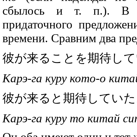
сбылось и т. п.). В 
придаточного предложен
времени. Сравним два пр
彼が来ることを期待して
Карэ-га куру кото-о кита
彼が来ると期待していた
Карэ-га куру то китай си
Он оба имеют один и тот ж