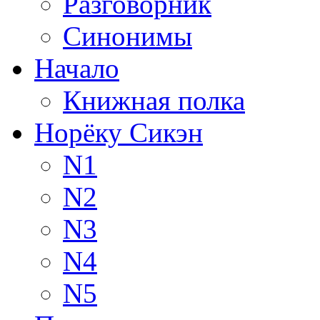
Разговорник
Синонимы
Начало
Книжная полка
Норёку Сикэн
N1
N2
N3
N4
N5