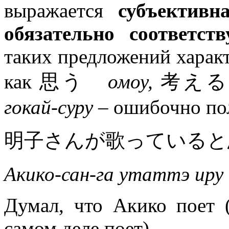
выражается
субъективн
обязательно соответств
таких предложений характ
как 思う
омоу,
考え
гокай-суру
– ошибочно пол
明子さんが歌っていると
Акико-сан-га утаттэ иру
Думал, что Акико поет (
самом деле поет).