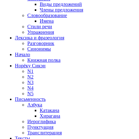
Виды предложений
Члены предложения
Словообразование
Имена
Стили речи
Упражнения
Лексика и фразеология
Разговорник
Синонимы
Начало
Книжная полка
Норёку Сикэн
N1
N2
N3
N4
N5
Письменность
Азбука
Катакана
Хирагана
Иероглифика
Пунктуация
Транслитерация
Тексты