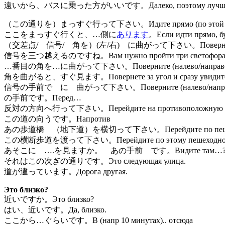
遠いから、バスに乗った方がいいです。Далеко, поэтому лучше ехат
（この通りを）まっすぐ行って下さい。Идите прямо (по этой ул
ここをまっすぐ行くと、…側に
あります
。Если идти прямо, бу
（交差点/ 信号/ 角を）(左/右) に曲がって下さい。Поверните направо/
信号を三つ越えるのですね。Вам нужно пройти три светофора
…番目の角を…に曲がって下さい。Поверните (налево/направо) 
角を曲がると、すぐ見ます。Повернете за угол и сразу увидит
信号の手前で に 曲がって下さい。Поверните (налево/направо) 
の手前です。Перед…
反対の方向へ行って下さい。Перейдите на противоположную ст
この道の向うです。Напротив
あの歩道橋 （地下道）を横切って下さい。Перейдите по пешеходному
この横断歩道を渡って下さい。Перейдите по этому пешеходному 
あそこに ….を見ますか。 あの手前 です。Видите там…? Вот 
それはこの次ぎの通りです。Это следующая улица.
道が違っています。Дорога другая.
Это близко?
近いですか。Это близко?
はい、近いです。Да, близко.
ここから…ぐらいです。В (напр 10 минутах).. отсюда