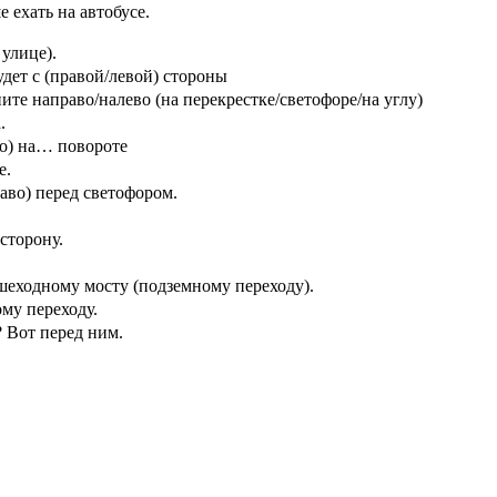
ь на автобусе.
ице).
дет с (правой/левой) стороны
налево (на перекрестке/светофоре/на углу)
.
на… повороте
е.
перед светофором.
орону.
 мосту (подземному переходу).
переходу.
перед ним.