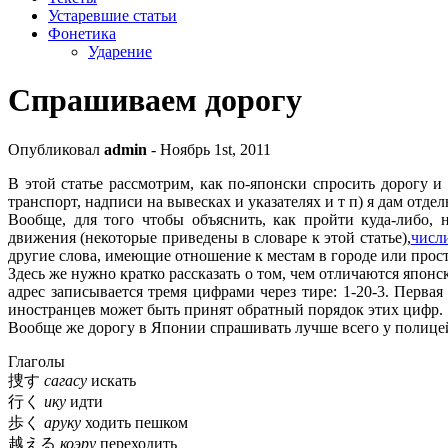
Устаревшие статьи
Фонетика
Ударение
Спрашиваем дорогу
Опубликовал
admin
- Ноябрь 1st, 2011
В этой статье рассмотрим, как по-японски спросить дорогу и
транспорт, надписи на вывесках и указателях и т п) я дам отдел
Вообще, для того чтобы объяснить, как пройти куда-либо,
движения (некоторые приведены в словаре к этой статье),
числ
другие слова, имеющие отношение к местам в городе или про
Здесь же нужно кратко рассказать о том, чем отличаются япо
адрес записывается тремя цифрами через тире: 1-20-3. Перва
иностранцев может быть принят обратный порядок этих цифр.
Вообще же дорогу в Японии спрашивать лучше всего у полицей
Глаголы
捜す
сагасу
искать
行く
ику
идти
歩く
аруку
ходить пешком
越える
коэру
переходить