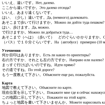
いいえ、遠いです。Нет, далеко.
ここから遠いですか。Это далеко отсюда?
いいえ、あまり遠くないです。
はい、（少し）遠いです。Да, (немного) далековато.
あそこまで歩いて行けますか。Можно ли дойти туда пешком?
はい、歩けます。Да, можно.
で行けますか。Можно ли добраться туда…
あそこまで（へは）（歩いて） どのぐらいかかりますか。Сколько туда
（バス）で１０分ぐらいです。На（автобусе）примерно (10 минут) (в з
Уточнения
何か目印はありますか。Есть ли какие-то ориентиры?
右の方ですか、それとも左の方ですか。Направо или налево?
まっすぐ行けばいいのですね。Идти прямо?
その道ですね。По этой дороге?
もう一度教えて下さい。Объясните еще раз, пожалуйста.
Карта
地図で教えて下さい。Объясните по карте.
現在位置を示して下さい。Покажите мне где я сейчас нахожусь
この地図に示して下さい。Покажите на этой карте.
ちょっと地図を書いて下さいませんか。Можете нарисовать кар