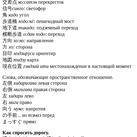
交差点
ко:сатэн
перекресток
信号
синго:
светофор
角
кадо
угол
歩道橋
ходо:кё:
пешеходный мост
地下道
тикадо:
подземный переход
横断歩道
о:дан ходо:
переход
方向
хо:ко:
направление
方
хо:
сторона
目印
мэдзируси
ориентир
地図
тидзу
карта
現在位置
гэндзай ити
местонахождение в настоящий момент
Слова, обозначающие пространственное отношение.
左側
хидаригава
левая сторона
右側
мигигава
правая сторона
左
хидари
лево
右
миги
право
向う
муко:
напротив
の手前
.. но тэмаэ
перед
まっすぐ прямо
Как спросить дорогу.