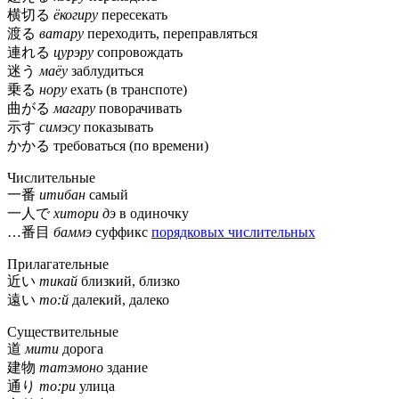
横切る
ёкогиру
пересекать
渡る
ватару
переходить, переправляться
連れる
цурэру
сопровождать
迷う
маёу
заблудиться
乗る
нору
ехать (в транспоте)
曲がる
магару
поворачивать
示す
симэсу
показывать
かかる требоваться (по времени)
Числительные
一番
итибан
самый
一人で
хитори дэ
в одиночку
…番目
баммэ
суффикс
порядковых числительных
Прилагательные
近い
тикай
близкий, близко
遠い
то:й
далекий, далеко
Существительные
道
мити
дорога
建物
татэмоно
здание
通り
то:ри
улица