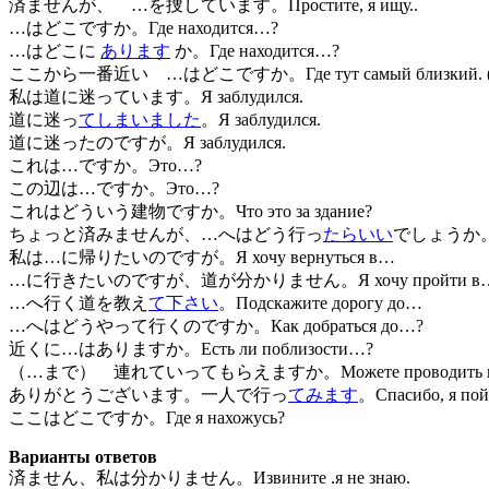
済ませんが、 …を捜しています。Простите, я ищу..
…はどこですか。Где находится…?
…はどこに
あります
か。Где находится…?
ここから一番近い …はどこですか。Где тут самый близкий. (ая)
私は道に迷っています。Я заблудился.
道に迷っ
てしまいました
。Я заблудился.
道に迷ったのですが。Я заблудился.
これは…ですか。Это…?
この辺は…ですか。Это…?
これはどういう建物ですか。Что это за здание?
ちょっと済みませんが、…へはどう行っ
たらいい
でしょうか。Изв
私は…に帰りたいのですが。Я хочу вернуться в…
…に行きたいのですが、道が分かりません。Я хочу пройти в…, но 
…へ行く道を教え
て下さい
。Подскажите дорогу до…
…へはどうやって行くのですか。Как добраться до…?
近くに…はありますか。Есть ли поблизости…?
（…まで） 連れていってもらえますか。Можете проводить ме
ありがとうございます。一人で行っ
てみます
。Спасибо, я пой
ここはどこですか。Где я нахожусь?
Варианты ответов
済ません、私は分かりません。Извините .я не знаю.