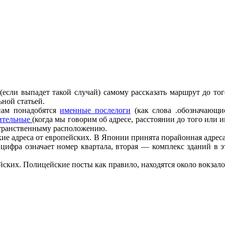
 (если выпадет такой случай) самому рассказать маршрут до тог
ьной статьей.
 нам понадобятся
именные послелоги
(как слова .обозначающи
ительные
(когда мы говорим об адресе, расстоянии до того или и
странственныму расположению.
нские адреса от европейских. В Японии принята порайонная адре
я цифра означает номер квартала, вторая — комплекс зданий в 
ских. Полицейские посты как правило, находятся около вокзало