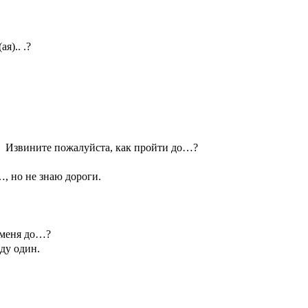
.. .?
ините пожалуйста, как пройти до…?
не знаю дороги.
ня до…?
ду один.