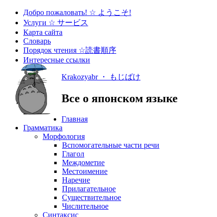
Добро пожаловать! ☆ ようこそ!
Услуги ☆ サービス
Карта сайта
Словарь
Порядок чтения ☆読書順序
Интересные ссылки
Krakozyabr ・ もじばけ
Все о японском языке
Главная
Грамматика
Морфология
Вспомогательные части речи
Глагол
Междометие
Местоимение
Наречие
Прилагательное
Существительное
Числительное
Синтаксис