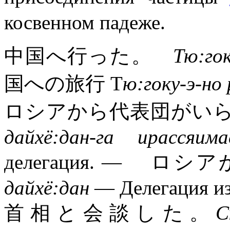
косвенном падеже.
中国へ行った。
Тю:го
国への旅行 Т
ю:гоку-э-но 
ロシアから代表団がいら
дайхё:дан-га ирассяима
делегация. — 
дайхё:дан
— Делегация из
首相と会談した。
С