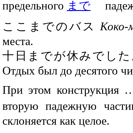
предельного
まで
падеж
ここまでのバス
Коко-м
места.
十日までが休みでした
Отдых был до десятого чи
При этом конструкц
вторую падежную част
склоняется как целое.