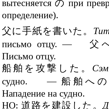
вытесняется の при прев
определение).
父に手紙を書いた。
Тит
письмо отцу. 
Письмо отцу.
船舶を攻撃した。
Сэм
судно. — 船舶
Нападение на судно.
НО: 道路を建設した。
Д