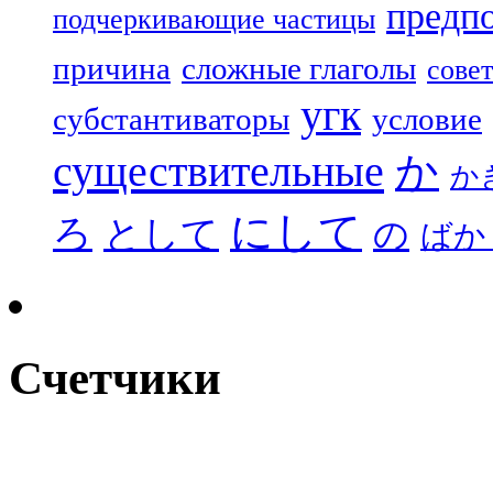
предп
подчеркивающие частицы
причина
сложные глаголы
совет
угк
субстантиваторы
условие
существительные
か
か
にして
ろ
として
の
ばか
Счетчики