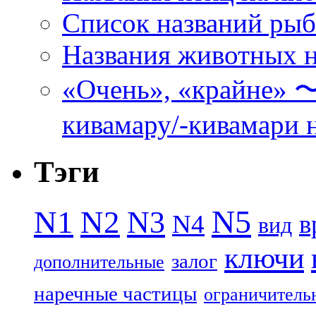
Список названий ры
Названия животных н
«Очень», «кра
кивамару/-кивамари 
Тэги
N5
N1
N2
N3
N4
в
вид
ключи
залог
дополнительные
наречные частицы
ограничитель