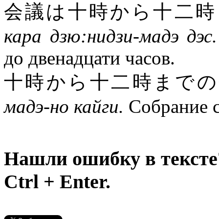
会議は十時から十二時
кара дзю:нидзи-мадэ дэс.
до двенадцати часов.
十時から十二時まで
мадэ-но кайги.
Собрание с
Нашли ошибку в тексте
Ctrl + Enter.