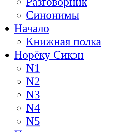
Разговорник
Синонимы
Начало
Книжная полка
Норёку Сикэн
N1
N2
N3
N4
N5