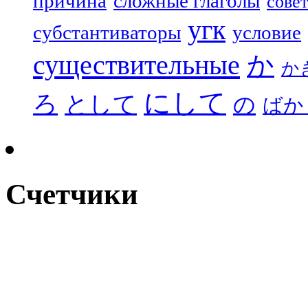
причина
сложные глаголы
совет
угк
субстантиваторы
условие
существительные
か
か
にして
ろ
として
の
ばか
Счетчики