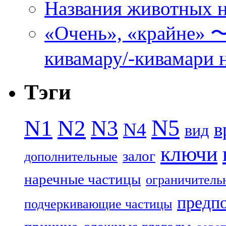
Названия животных н
«Очень», «кра
кивамару/-кивамари 
Тэги
N5
N1
N2
N3
N4
в
вид
ключи
залог
дополнительные
наречные частицы
ограничитель
предп
подчеркивающие частицы