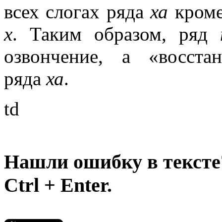
всех слогах ряда
ха
кро
х
. Таким образом, ряд
озвончение, а «восста
ряда
ха
.
td
Нашли ошибку в тексте
Ctrl + Enter.