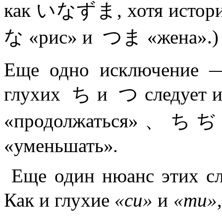
как いなずま, хотя историч
な «рис» и つま «жена».)
Еще одно исключение —
глухих ち и つ следует 
«продолжаться»
«уменьшать»
.
Еще один нюанс этих сл
Как и глухие
«си»
и
«ти»