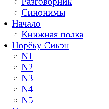
Разговорник
Синонимы
Начало
Книжная полка
Норёку Сикэн
N1
N2
N3
N4
N5