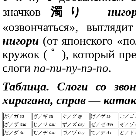
значков
濁り
нигор
«озвончаться», выглядит 
нигори
(от японского «п
кружок ( ﾟ ), который пр
слоги
па-пи-пу-пэ-по
.
Таблица. Слоги со зво
хирагана, справ — катак
が／ガ
га
ぎ／ギ
ги
ぐ／グ
гу
げ／ゲ
гэ
ご／ゴ
ざ／ザ
дза
じ／ジ
дзи
ず／ズ
дзу
ぜ／ゼ
дзэ
ぞ／ゾ
だ／ダ
да
ぢ／ヂ
дзи
づ／ヅ
дзу
で／デ
дэ
ど／ド