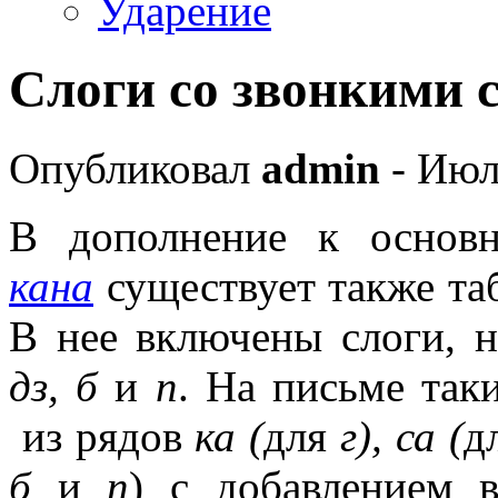
Ударение
Слоги со звонкими 
Опубликовал
admin
- Июл
В дополнение к основн
кана
существует также та
В нее включены слоги, 
дз, б
и
п
.
На письме таки
из рядов
ка (
для
г), са (
д
б
и
п
) с добавлением в