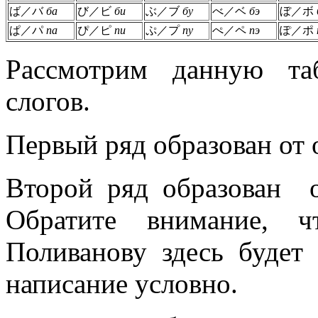
ば／バ
ба
び／ビ
би
ぶ／ブ
бу
べ／ベ
бэ
ぼ／ボ
ぱ／パ
па
ぴ／ピ
пи
ぷ／プ
пу
ぺ／ペ
пэ
ぽ／ポ
Рассмотрим данную та
слогов.
Первый ряд образован от 
Второй ряд образован о
Обратите внимание, 
Поливанову здесь будет
написание условно.