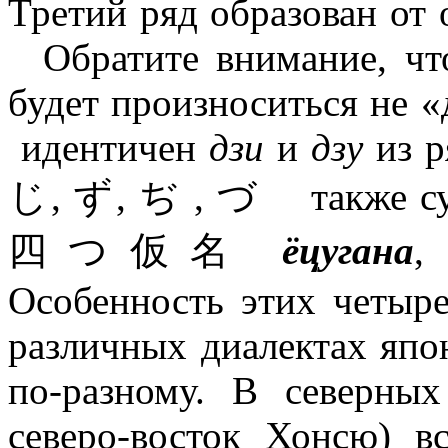
Третий ряд образован от
Обратите внимание, что
будет произноситься не «
идентичен
дзи
и
дзу
из 
じ, ず,
ぢ , づ также сущ
四つ仮名
ёцугана
,
Особенность этих четыре
различных диалектах япо
по-разному. В северны
северо-восток Хонсю) в