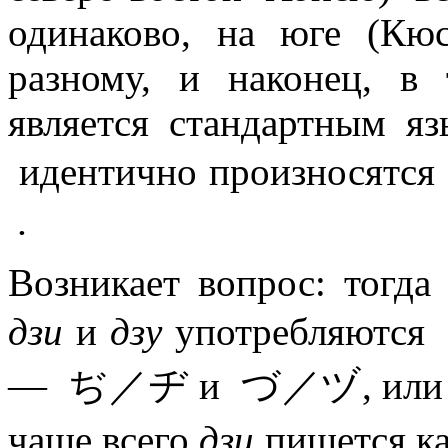
одинаково, на юге (Кю
разному, и наконец, в 
является стандартным я
идентично произносят
.
Возникает вопрос: тогда
дзи
и
дзу
употребляютс
— ぢ／ヂ и づ／ヅ, или же 
чаще всего
дзи
пишется 