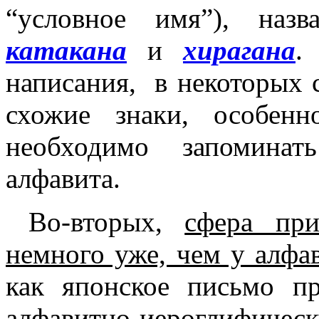
“условное имя”), наз
катакана
и
хирагана
.
написания, в некоторых 
схожие знаки, особе
необходимо запоминат
алфавита.
Во-вторых,
сфера при
немного уже, чем у алфа
как японское письмо п
алфавитно-иероглифиче