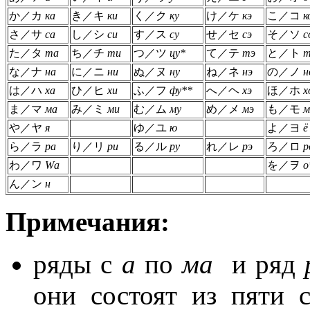
か／カ
ка
き／キ
ки
く／ク
ку
け／ケ
кэ
こ／コ
к
さ／サ
са
し／シ
си
す／ス
су
せ／セ
сэ
そ／ソ
с
た／タ
та
ち／チ
ти
つ／ツ
цу*
て／テ
тэ
と／ト
т
な／ナ
на
に／ニ
ни
ぬ／ヌ
ну
ね／ネ
нэ
の／ノ
н
は／ハ
ха
ひ／ヒ
хи
ふ／フ
фу**
へ／ヘ
хэ
ほ／ホ
х
ま／マ
ма
み／ミ
ми
む／ム
му
め／メ
мэ
も／モ
м
や／ヤ
я
ゆ／ユ
ю
よ／ヨ
ё
ら／ラ
ра
り／リ
ри
る／ル
ру
れ／レ
рэ
ろ／ロ
р
わ／ワ
Wа
を／ヲ
о
ん／ン
н
Примечания:
ряды с
а
по
ма
и ряд
они состоят из пяти 