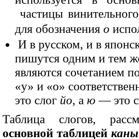
частицы винительного
для обозначения
о
испо
И в русском, и в япон
пишутся одним и тем ж
являются сочетанием по
«у» и «о» соответствен
это слог
йо
, а
ю
— это 
Таблица слогов, расс
основной таблицей
каны