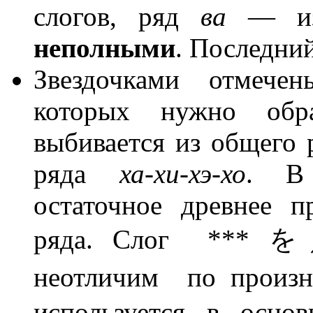
слогов, ряд
ва
— из 
неполными
. Последни
Звездочками отмече
которых нужно обр
выбивается из общего
ряда
ха-хи-хэ-хо
. В 
остаточное древнее п
ряда. Слог *** を
неотличим по про
используется в осно