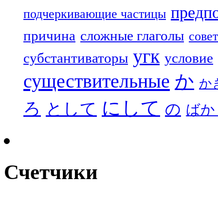
предп
подчеркивающие частицы
причина
сложные глаголы
совет
угк
субстантиваторы
условие
существительные
か
か
にして
ろ
として
の
ばか
Счетчики