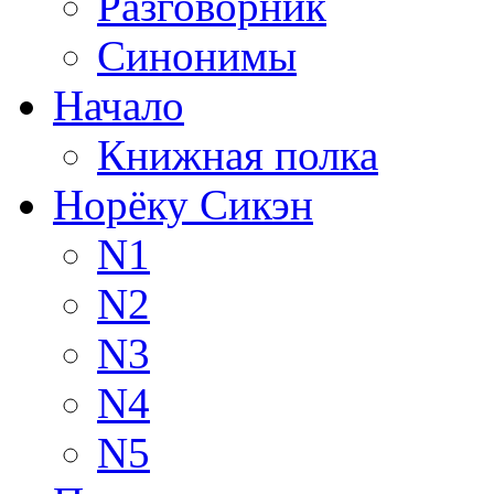
Разговорник
Синонимы
Начало
Книжная полка
Норёку Сикэн
N1
N2
N3
N4
N5