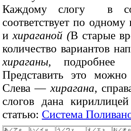
Каждому слогу в сов
соответствует по одному
и
хираганой (
В старые в
количество вариантов нап
хираганы,
подробне
Представить это можно
Слева —
хирагана
, спра
слогов дана кириллицей
статью:
Система Поливан
あ／ア
а
い／イ
и
う／ウ
у
え／エ
э
お／オ
о