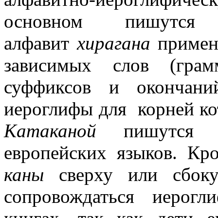
основном пишутся 
алфавит
хирагана
применя
зависимых слов (грам
суффиксов и окончан
иероглифы для корней ко
Катаканой
пишутся сл
европейских языков. Кр
каны
сверху или сбок
сопровождаться иерог