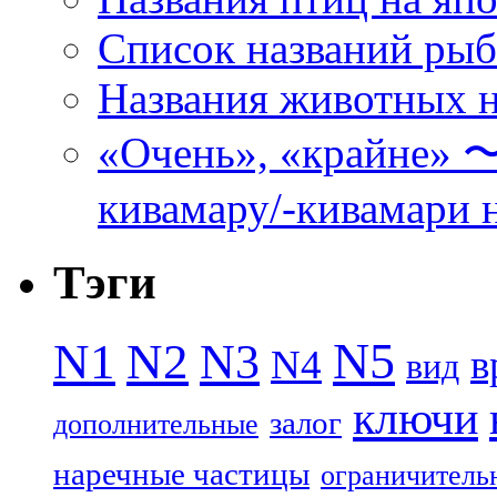
Список названий ры
Названия животных н
«Очень», «кра
кивамару/-кивамари 
Тэги
N5
N1
N2
N3
N4
в
вид
ключи
залог
дополнительные
наречные частицы
ограничитель