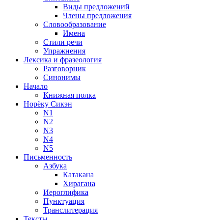
Виды предложений
Члены предложения
Словообразование
Имена
Стили речи
Упражнения
Лексика и фразеология
Разговорник
Синонимы
Начало
Книжная полка
Норёку Сикэн
N1
N2
N3
N4
N5
Письменность
Азбука
Катакана
Хирагана
Иероглифика
Пунктуация
Транслитерация
Тексты