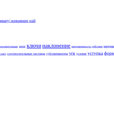
у/-кивамари най
наклонение
ключи
залог
наречны
ополнительные
направленность действия
угк
уступка
форм
соотносительные частицы
субстантиваторы
условие
совет