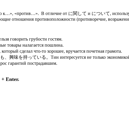
нию к…», «против…». В отличие от に関して и について, используетс
ачающие отношения противоположности (противоречие, возражени
ить грубости гостям.
ы налагается пошлина.
ал что-то хорошее, вручается почетная грамота.
ин интересуется не только экономикой, но и 
рантий пострадавшим.
+ Enter.