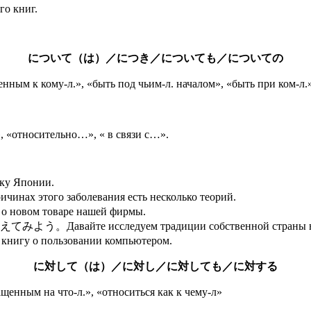
 книг.
について（は）／につき／についても／についての
 к кому-л.», «быть под чьим-л. началом», «быть при ком-л.
, «относительно…», « в связи с…».
 Японии.
заболевания есть несколько теорий.
 товаре нашей фирмы.
исследуем традиции собственной страны вместе
пользовании компьютером.
に対して（は）／に対し／に対しても／に対する
енным на что-л.», «относиться как к чему-л»