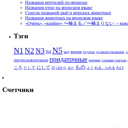
Названия рептилий по-японски
Названия птиц на японском языке
Список названий рыб и морских животных
Названия животных на японском языке
«Очень», «крайне» 〜極まる／〜極まりない －кивамар
Тэги
N5
N1
N2
N3
N4
время
вид
группы
долженствование
д
придаточные
предположительное
причина
сложные глаголы
もの
にして
ころ
として
の
わけ
ばかり
よう
れる、られる
ほど
Счетчики