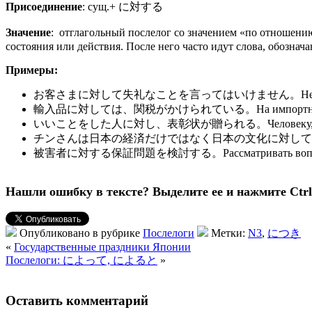
Присоединение
: сущ.+ に対する
Значение
: отглагольный послелог со значением «по отноше
состояния или действия. После него часто идут слова, обозн
Примеры:
お客さまに対して失礼なことを言ってはいけません。Нельзя говор
輸入品に対しては、関税がかけられている。На импортные товар
いいことをした人に対し、表彰状が贈られる。Человеку, который сдел
チンさんは日本の経済だけではなく日本の文化に対しても、興味を持っている。Т
被害者に対する保証問題を検討する。Рассматривать вопрос га
Нашли ошибку в тексте? Выделите ее и нажмите Ctrl 
Опубликовано в рубрике
Послелоги
Метки:
N3
,
につき
«
Государственные праздники Японии
Послелоги: によって, によると
»
Оставить комментарий