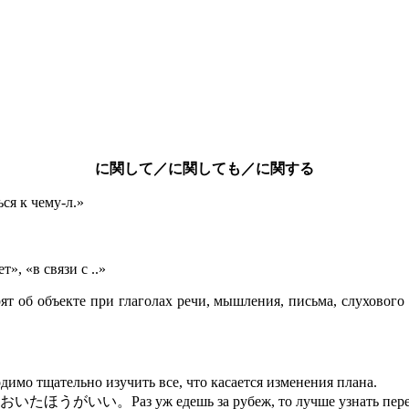
に関して／に関しても／に関する
ся к чему-л.»
», «в связи с ..»
ят об объекте при глаголах речи, мышления, письма, слухово
о изучить все, что касается изменения плана.
едешь за рубеж, то лучше узнать перед этим не