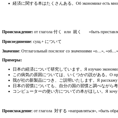
経済に関する本はたくさんある。Об экономике есть много
Происхождение:
от глагола 付く или 就く «быть приставленным
Присоединение
: сущ.+ について
Значение
: Отглагольный послелог со значениями «о…», «об…»
Примеры:
日本の経済について研究しています。Я изучаю экономику
この病気の原因については、いくつかの説がある。О причинах этого 
我が社の新製品につき、ご説明いたします。Я расскажу о новом
日本の習慣についても、自分の国の習慣と調べながら考えてみよう。Давайте 
コンピューターの使い方についての本がほしい。Я хочу книгу о 
Происхождение
: от глагола 対する «направляться», «быть обращ