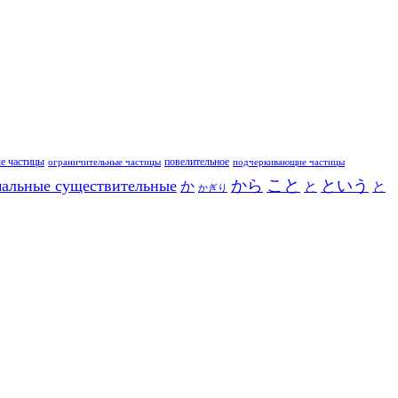
е частицы
повелительное
ограничительные частицы
подчеркивающие частицы
こと
альные существительные
から
という
か
と
と
かぎり