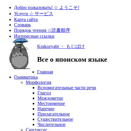
Добро пожаловать! ☆ ようこそ!
Услуги ☆ サービス
Карта сайта
Словарь
Порядок чтения ☆読書順序
Интересные ссылки
Krakozyabr ・ もじばけ
Все о японском языке
Главная
Грамматика
Морфология
Вспомогательные части речи
Глагол
Междометие
Местоимение
Наречие
Прилагательное
Существительное
Числительное
Синтаксис