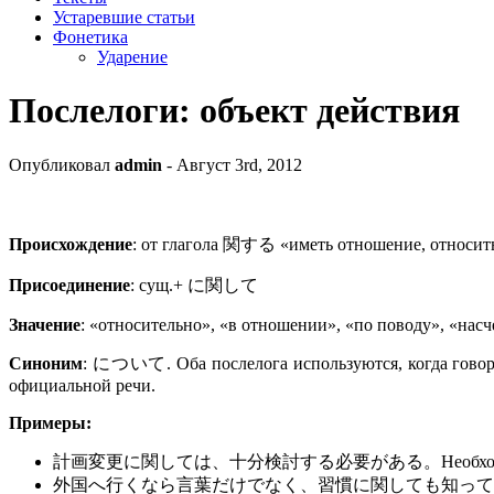
Устаревшие статьи
Фонетика
Ударение
Послелоги: объект действия
Опубликовал
admin
- Август 3rd, 2012
Происхождение
: от глагола 関する «иметь отношение, относить
Присоединение
: сущ.+ に関して
Значение
: «относительно», «в отношении», «по поводу», «насчет
Синоним
: について. Оба послелога используются, когда говор
официальной речи.
Примеры:
計画変更に関しては、十分検討する必要がある。Необходимо тщательн
外国へ行くなら言葉だけでなく、習慣に関しても知っておいたほうがいい。Раз уж 