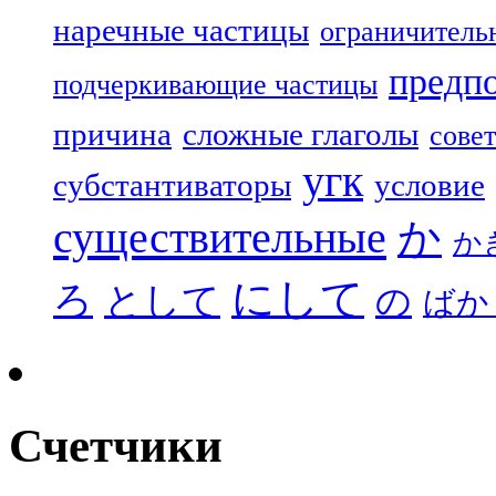
наречные частицы
ограничитель
предп
подчеркивающие частицы
причина
сложные глаголы
совет
угк
субстантиваторы
условие
существительные
か
か
にして
ろ
として
の
ばか
Счетчики