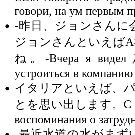
говори, на ум первым п
-昨日、ジョンさんに
ジョンさんといえば
ね。-Вчера я видел Д
устроиться в компанию 
イタリアといえば、
とを思い出します。С Итали
воспоминания о затрудн
-最近水道の水がまず