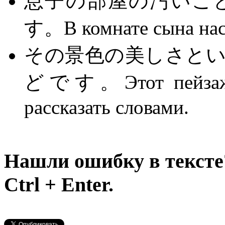
息子の部屋の汚いこ
す。В комнате сына наст
その景色の美しさと
どです。Этот пейзаж та
рассказать словами.
Нашли ошибку в тексте
Ctrl + Enter.