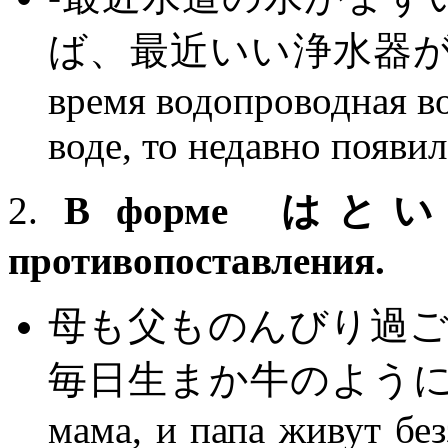
ば、最近いい浄水器が出た
время водопроводная во
воде, то недавно появи
2.
В форме
はと
противопоставления.
母も父ものんびり過
毎日生まか牛のよう
мама, и папа живут без