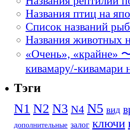
Названия рептилий п
Названия птиц на яп
Список названий ры
Названия животных н
«Очень», «кра
кивамару/-кивамари 
Тэги
N5
N1
N2
N3
N4
в
вид
ключи
залог
дополнительные