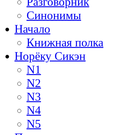
Разговорник
Синонимы
Начало
Книжная полка
Норёку Сикэн
N1
N2
N3
N4
N5