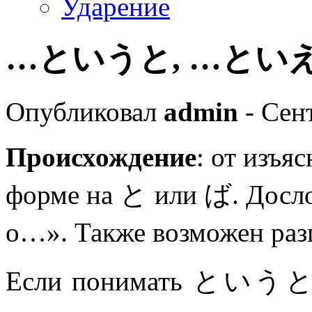
Ударение
…というと, …といえば 
Опубликовал
admin
- Сент
Происхождение
: от изъ
форме на と или ば. Досло
о…». Также возможен р
Если понимать というと