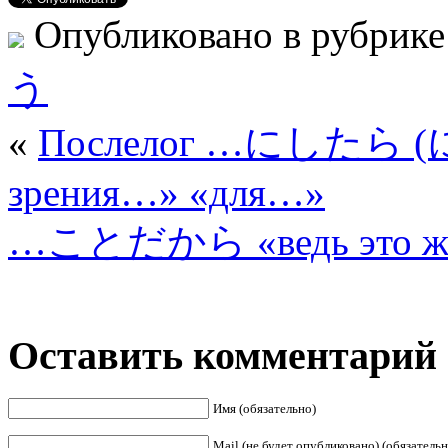
Опубликовано в рубрик
う
«
Послелог …にしたら 
зрения…» «для…»
…ことだから «ведь это 
Оставить комментарий
Имя (обязательно)
Mail (не будет опубликовано) (обязательн