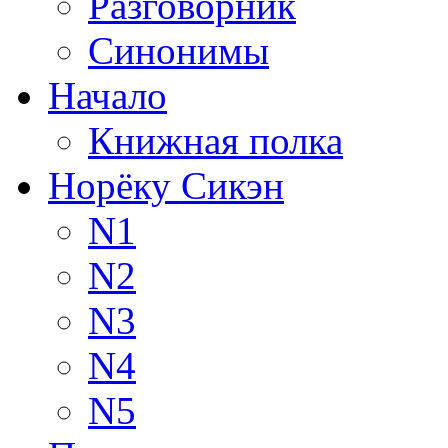
Разговорник
Синонимы
Начало
Книжная полка
Норёку Сикэн
N1
N2
N3
N4
N5