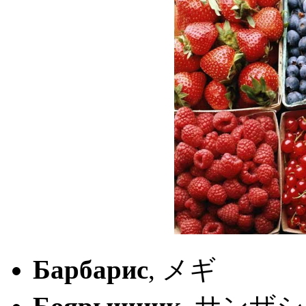
Барбарис
, メギ