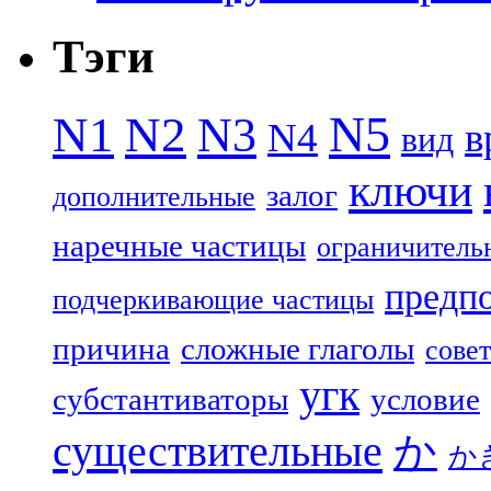
Тэги
N5
N1
N2
N3
N4
в
вид
ключи
залог
дополнительные
наречные частицы
ограничитель
предп
подчеркивающие частицы
причина
сложные глаголы
совет
угк
субстантиваторы
условие
существительные
か
か