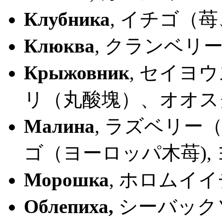
Клубника
, イチゴ（
Клюква
, クランベリー (C
Крыжовник
, セイヨ
リ（丸酸塊）、オオス
Малина
, ラズベリー（r
ゴ（ヨーロッパ木苺),
Морошка
, ホロムイ
Облепиха,
シーバックソーン