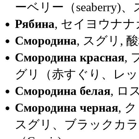
ーベリー（seaberr
Рябина
, セイヨウナ
Смородина
, スグリ, 
Смородина красная
,
グリ（赤すぐり、レッ
Смородина белая
, 
Смородина черная
,
スグリ、ブラックカラント (