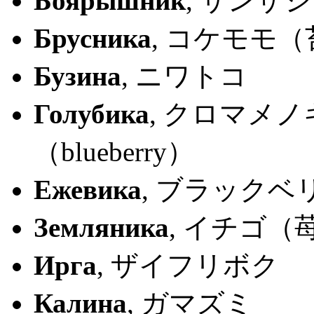
Боярышник
, サンザ
Брусника
, コケモモ（
Бузина
, ニワトコ
Голубика
, クロマメノ
（blueberry）
Ежевика
, ブラックベリー 
Земляника
, イチゴ（
Ирга
, ザイフリボク
Калина
, ガマズミ