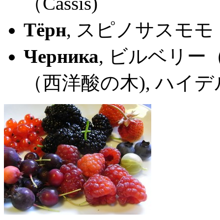
（Cassis)
Тёрн
, スピノサスモモ
Черника
, ビルベリー（B
（西洋酸の木), ハイ