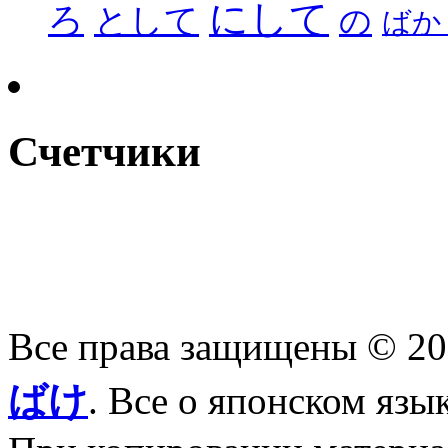
にして
ろ
として
の
ばか
Счетчики
Все права защищены © 2
ばけ
. Все о японском язы