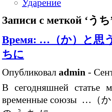
Ударение
Записи с меткой ‘うち
Время: …（か）と
ちに
Опубликовал
admin
- Сент
В сегодняшней статье 
временные союзы