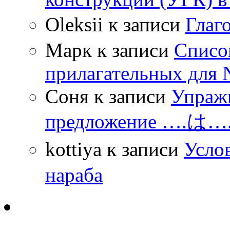
Oleksii
к записи
Гла
Марк
к записи
Списо
прилагательных для 
Соня
к записи
Упражн
предложение ….は
kottiya
к записи
Усло
нараба