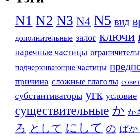
N5
N1
N2
N3
N4
в
вид
ключи
залог
дополнительные
наречные частицы
ограничитель
предп
подчеркивающие частицы
причина
сложные глаголы
совет
угк
субстантиваторы
условие
существительные
か
か
にして
ろ
として
の
ばか