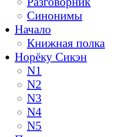
Разговорник
Синонимы
Начало
Книжная полка
Норёку Сикэн
N1
N2
N3
N4
N5