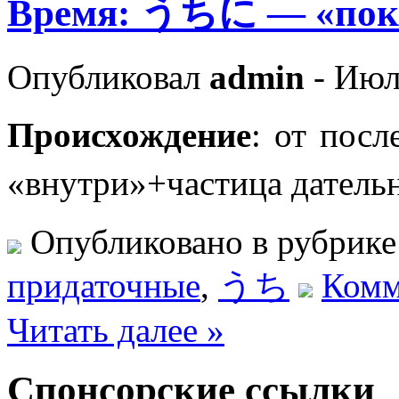
Время: うちに — «по
Опубликовал
admin
- Июл
Происхождение
: от пос
«внутри»+частица дател
Опубликовано в рубрик
придаточные
,
うち
Комм
Читать далее »
Спонсорские ссылки