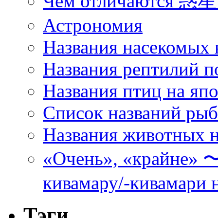
Чем отличаются 惑星 
Астрономия
Названия насекомых 
Названия рептилий п
Названия птиц на яп
Список названий ры
Названия животных н
«Очень», «кра
кивамару/-кивамари 
Тэги