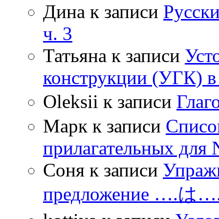
Дина
к записи
Русски
ч. 3
Татьяна
к записи
Уст
конструкции (УГК) в
Oleksii
к записи
Гла
Марк
к записи
Списо
прилагательных для 
Соня
к записи
Упражн
предложение ….は