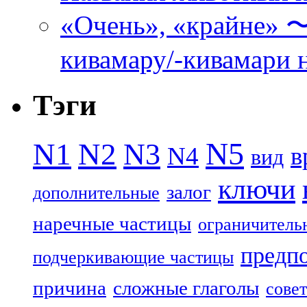
«Очень», «кра
кивамару/-кивамари 
Тэги
N5
N1
N2
N3
N4
в
вид
ключи
залог
дополнительные
наречные частицы
ограничитель
предп
подчеркивающие частицы
причина
сложные глаголы
совет