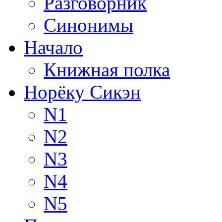
Разговорник
Синонимы
Начало
Книжная полка
Норёку Сикэн
N1
N2
N3
N4
N5