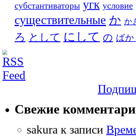
угк
субстантиваторы
условие
существительные
か
か
にして
ろ
として
の
ばか
Подпиш
Свежие комментар
sakura
к записи
Време