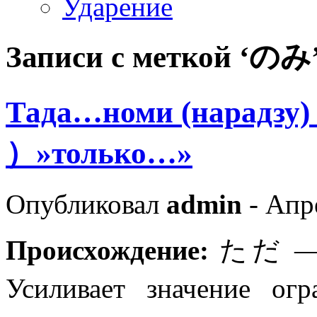
Ударение
Записи с меткой ‘のみ
Тада…номи (нар
）»только…»
Опубликовал
admin
- Апре
Происхождение:
ただ — н
Усиливает значение о