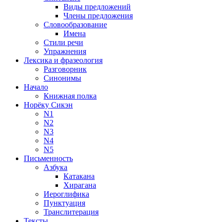
Виды предложений
Члены предложения
Словообразование
Имена
Стили речи
Упражнения
Лексика и фразеология
Разговорник
Синонимы
Начало
Книжная полка
Норёку Сикэн
N1
N2
N3
N4
N5
Письменность
Азбука
Катакана
Хирагана
Иероглифика
Пунктуация
Транслитерация
Тексты