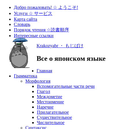
Добро пожаловать! ☆ ようこそ!
Услуги ☆ サービス
Карта сайта
Словарь
Порядок чтения ☆読書順序
Интересные ссылки
Krakozyabr ・ もじばけ
Все о японском языке
Главная
Грамматика
Морфология
Вспомогательные части речи
Глагол
Междометие
Местоимение
Наречие
Прилагательное
Существительное
Числительное
Синтаксис