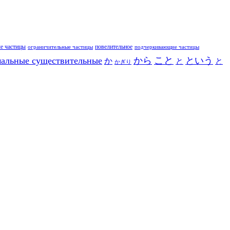
е частицы
повелительное
ограничительные частицы
подчеркивающие частицы
こと
альные существительные
から
という
か
と
と
かぎり