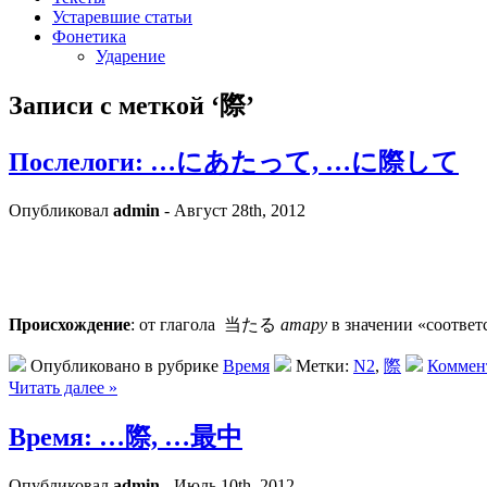
Устаревшие статьи
Фонетика
Ударение
Записи с меткой ‘際’
Послелоги: …にあたって, …に際して
Опубликовал
admin
- Август 28th, 2012
Происхождение
: от глагола 当たる
атару
в значении «соответс
Опубликовано в рубрике
Время
Метки:
N2
,
際
Коммент
Читать далее »
Время: …際, …最中
Опубликовал
admin
- Июль 10th, 2012