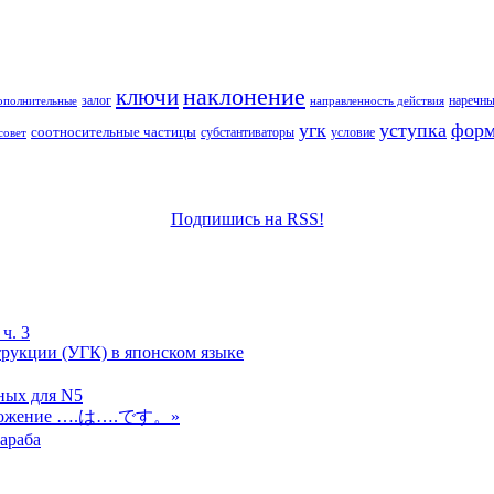
наклонение
ключи
залог
наречны
ополнительные
направленность действия
угк
уступка
форм
соотносительные частицы
субстантиваторы
условие
совет
Подпишись на RSS!
ч. 3
рукции (УГК) в японском языке
ных для N5
редложение ….は….です。»
араба