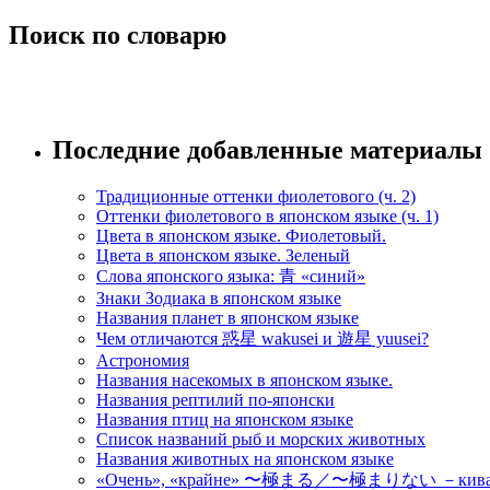
Поиск по словарю
Последние добавленные материалы
Традиционные оттенки фиолетового (ч. 2)
Оттенки фиолетового в японском языке (ч. 1)
Цвета в японском языке. Фиолетовый.
Цвета в японском языке. Зеленый
Слова японского языка: 青 «синий»
Знаки Зодиака в японском языке
Названия планет в японском языке
Чем отличаются 惑星 wakusei и 遊星 yuusei?
Астрономия
Названия насекомых в японском языке.
Названия рептилий по-японски
Названия птиц на японском языке
Список названий рыб и морских животных
Названия животных на японском языке
«Очень», «крайне» 〜極まる／〜極まりない －кивамар