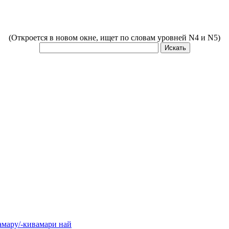
(Откроется в новом окне, ищет по словам уровней N4 и N5)
у/-кивамари най