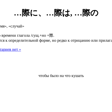
…際に、…際は, …際の
мя», «случай»
о времени глагола /сущ.+но +際.
яется к определительной форме, но редко к отрицанию или прила
ариев нет »
чтобы было на что кушать