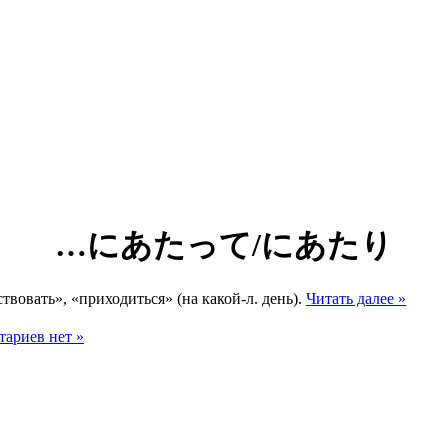
…にあたって/にあたり
твовать», «приходиться» (на какой-л. день).
Читать далее »
ариев нет »