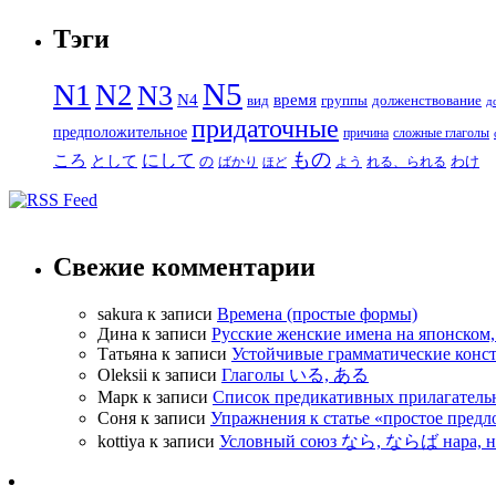
Тэги
N5
N1
N2
N3
N4
время
вид
группы
долженствование
д
придаточные
предположительное
причина
сложные глаголы
もの
にして
ころ
として
の
わけ
ばかり
よう
れる、られる
ほど
Свежие комментарии
sakura
к записи
Времена (простые формы)
Дина
к записи
Русские женские имена на японском, 
Татьяна
к записи
Устойчивые грамматические конст
Oleksii
к записи
Глаголы いる, ある
Марк
к записи
Список предикативных прилагатель
Соня
к записи
Упражнения к статье «простое п
kottiya
к записи
Условный союз なら, ならば нара, н