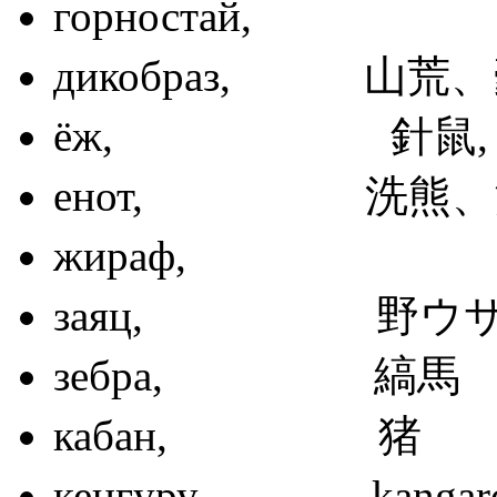
горноста
дикобраз, 山
ёж, 針鼠,
енот, 洗熊、
жираф
заяц, 野ウ
зебра, 
кабан,
кенгуру, kan