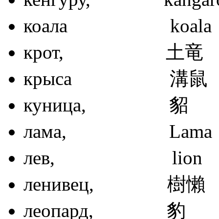
коала ko
крот, 
крыса 
куница
лама, L
лев, li
ленивец,
леопард