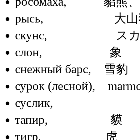
росомаха, 
рысь, 大
скунс, 
слон, 
снежный бар
сурок (лесной),
суслик
тапир,
тигр,