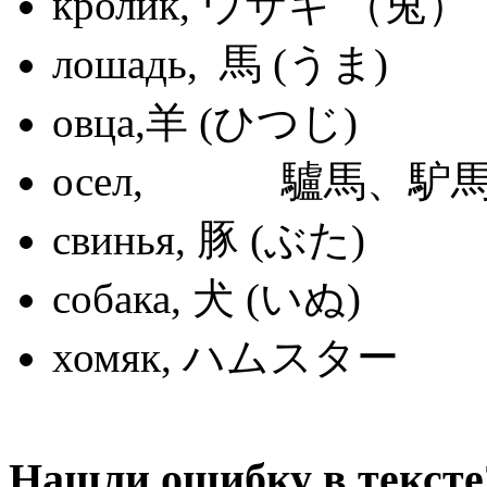
кролик, ウサギ （兎）
лошадь, 馬 (うま)
овца,羊 (ひつじ)
осел, 驢馬、
свинья, 豚 (ぶた)
собака, 犬 (いぬ)
хомяк, ハムスター
Нашли ошибку в тексте