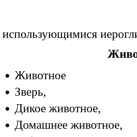
использующимися иерогл
Живо
Животно
Зверь
Дикое животн
Домашнее живот