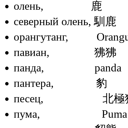
олень,
северный оле
орангутанг, Or
павиан,
панда, pa
пантера
песец, 北
пума, P