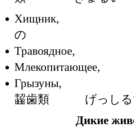
Хищник,
の
Травоядно
Млекопитающ
Грызуны,
齧歯類 げっしる
Дикие жив