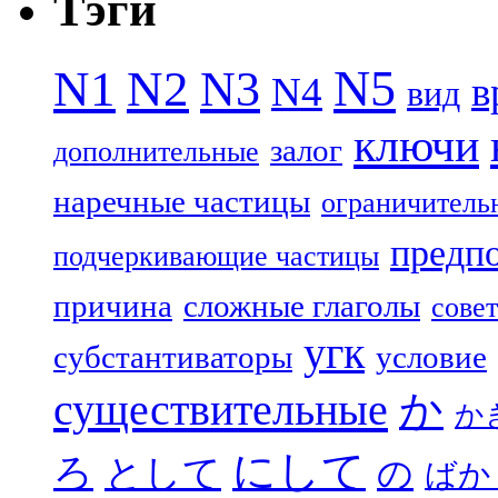
Тэги
N5
N1
N2
N3
N4
в
вид
ключи
залог
дополнительные
наречные частицы
ограничитель
предп
подчеркивающие частицы
причина
сложные глаголы
совет
угк
субстантиваторы
условие
существительные
か
か
にして
ろ
として
の
ばか