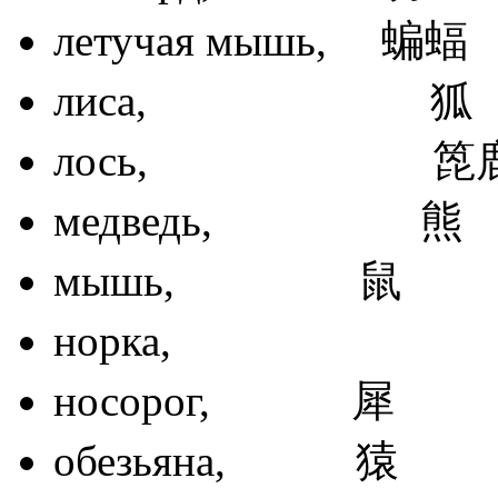
летучая мыш
лиса,
лось, 
медведь
мышь, 
норка,
носорог,
обезьяна