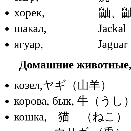
хорек, 鼬
шакал, Ja
ягуар, Ja
Домашние животные
козел,ヤギ（山羊）
корова, бык, 牛（うし
кошка, 猫 （ねこ）