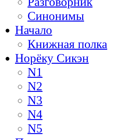
Разговорник
Синонимы
Начало
Книжная полка
Норёку Сикэн
N1
N2
N3
N4
N5