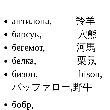
антилопа,
барсук, 
бегемот, 
белка, 
бизон, biso
バッファロー,野
бобр,