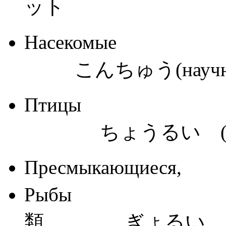
ット
Насеком
こんちゅう(научн.
Птицы
ちょうるい (нау
Пресмыкающи
Рыбы 
類 ぎょるい (на