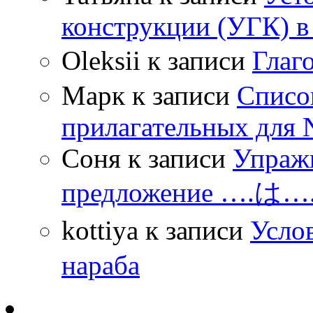
конструкции (УГК) в
Oleksii
к записи
Гла
Марк
к записи
Списо
прилагательных для 
Соня
к записи
Упражн
предложение ….は
kottiya
к записи
Усло
нараба