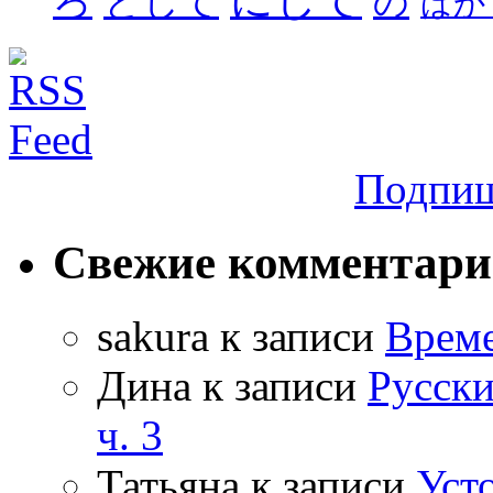
ろ
として
の
ばか
Подпиш
Свежие комментар
sakura
к записи
Време
Дина
к записи
Русски
ч. 3
Татьяна
к записи
Уст