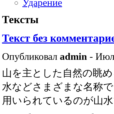
Ударение
Тексты
Текст без коммента
Опубликовал
admin
- Июл
山を主とした自然の眺め
水などさまざまな名称で
用いられているのが山