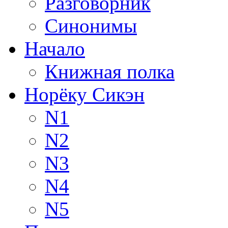
Разговорник
Синонимы
Начало
Книжная полка
Норёку Сикэн
N1
N2
N3
N4
N5