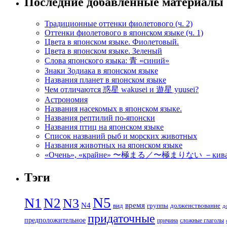
Последние добавленные материалы
Традиционные оттенки фиолетового (ч. 2)
Оттенки фиолетового в японском языке (ч. 1)
Цвета в японском языке. Фиолетовый.
Цвета в японском языке. Зеленый
Слова японского языка: 青 «синий»
Знаки Зодиака в японском языке
Названия планет в японском языке
Чем отличаются 惑星 wakusei и 遊星 yuusei?
Астрономия
Названия насекомых в японском языке.
Названия рептилий по-японски
Названия птиц на японском языке
Список названий рыб и морских животных
Названия животных на японском языке
«Очень», «крайне» 〜極まる／〜極まりない －кивамар
Тэги
N5
N1
N2
N3
N4
время
вид
группы
долженствование
д
придаточные
предположительное
причина
сложные глаголы