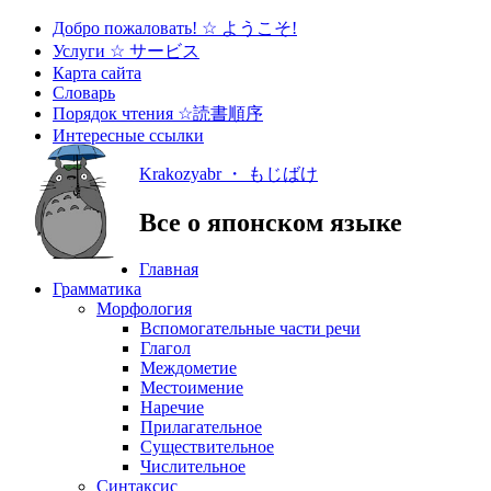
Добро пожаловать! ☆ ようこそ!
Услуги ☆ サービス
Карта сайта
Словарь
Порядок чтения ☆読書順序
Интересные ссылки
Krakozyabr ・ もじばけ
Все о японском языке
Главная
Грамматика
Морфология
Вспомогательные части речи
Глагол
Междометие
Местоимение
Наречие
Прилагательное
Существительное
Числительное
Синтаксис