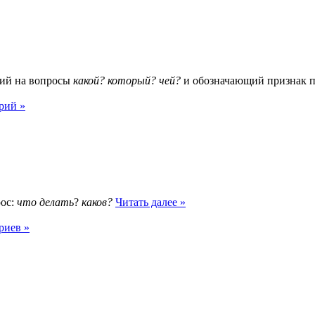
щий на вопросы
какой? который? чей?
и обозначающий признак п
рий »
рос:
что делать
?
каков?
Читать далее »
риев »