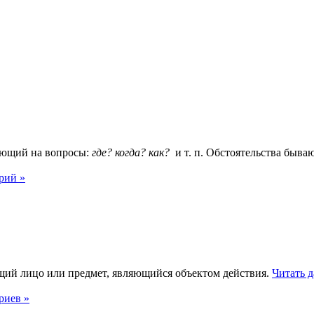
ающий на вопросы:
где? когда? как?
и т. п. Обстоятельства быв
рий »
ий лицо или предмет, являющийся объектом действия.
Читать д
риев »