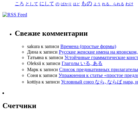
もの
にして
ころ
として
の
わけ
ばかり
よう
れる、られる
ほど
Свежие комментарии
sakura
к записи
Времена (простые формы)
Дина
к записи
Русские женские имена на японском, 
Татьяна
к записи
Устойчивые грамматические конст
Oleksii
к записи
Глаголы いる, ある
Марк
к записи
Список предикативных прилагатель
Соня
к записи
Упражнения к статье «простое п
kottiya
к записи
Условный союз なら, ならば нара, н
Счетчики