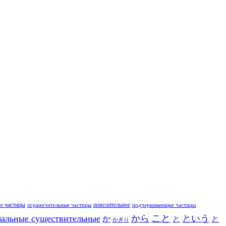
е частицы
повелительное
ограничительные частицы
подчеркивающие частицы
こと
альные существительные
から
という
か
と
と
かぎり