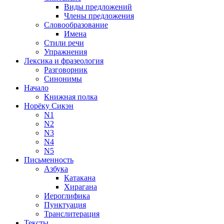
Виды предложений
Члены предложения
Словообразование
Имена
Стили речи
Упражнения
Лексика и фразеология
Разговорник
Синонимы
Начало
Книжная полка
Норёку Сикэн
N1
N2
N3
N4
N5
Письменность
Азбука
Катакана
Хирагана
Иероглифика
Пунктуация
Транслитерация
Тексты