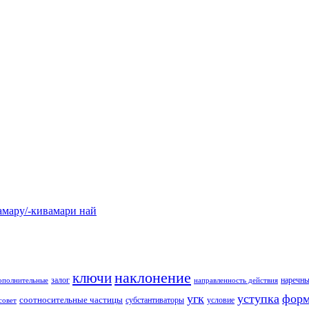
у/-кивамари най
наклонение
ключи
залог
наречны
ополнительные
направленность действия
угк
уступка
форм
соотносительные частицы
субстантиваторы
условие
совет