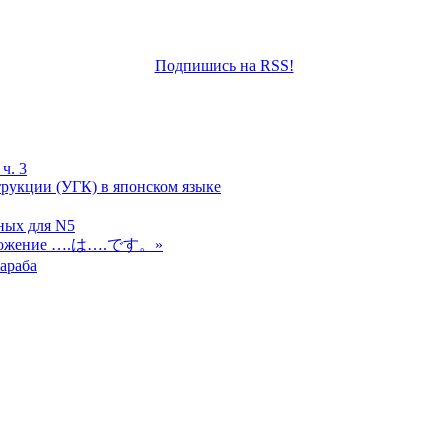
Подпишись на RSS!
ч. 3
рукции (УГК) в японском языке
ных для N5
редложение ….は….です。»
араба