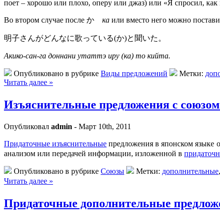
поет – хорошо или плохо, оперу или джаз) или «Я спросил, как
Во втором случае после か
ка
или вместо него можно постав
明子さんがどんなに歌っている(か)と聞いた。
Акико-сан-га доннани утаттэ иру (ка) то кийта.
Опубликовано в рубрике
Виды предложений
Метки:
доп
Читать далее »
Изъяснительные предложения с союзом 
Опубликовал
admin
- Март 10th, 2011
Придаточные изъяснительные
предложения в японском языке 
анализом или передачей информации, изложенной в
придаточ
Опубликовано в рубрике
Союзы
Метки:
дополнительные
Читать далее »
Придаточные дополнительные предлож