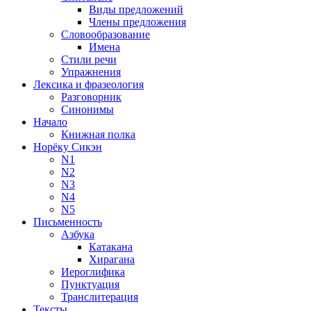
Виды предложений
Члены предложения
Словообразование
Имена
Стили речи
Упражнения
Лексика и фразеология
Разговорник
Синонимы
Начало
Книжная полка
Норёку Сикэн
N1
N2
N3
N4
N5
Письменность
Азбука
Катакана
Хирагана
Иероглифика
Пунктуация
Транслитерация
Тексты