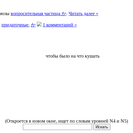
союзы
вопросительная частица か
.
Читать далее »
,
придаточные
,
か
1 комментарий »
чтобы было на что кушать
(Откроется в новом окне, ищет по словам уровней N4 и N5)