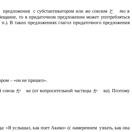
яются предложения с субстантиватором или же союзом と
то
в
обещание, то в придаточном предложении может употребляться
. п.). В таких предложениях глагол придаточного предложения
тором – «он не пришел».
ией союза か
ка
(от вопросительной частицы か
ка
). Поэтому
: «Я услышал, как поет Акико» (с намерением узнать, как она