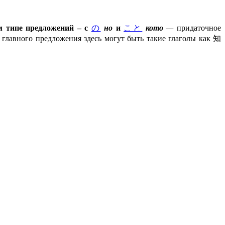
м типе предложений – с
の
но
и
こと
кото
—
придаточное
главного предложения здесь могут быть такие глаголы как 知