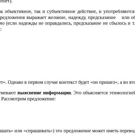
поет).
как объективное, так и субъективное действие, и употребл
о предложения выражает желание, надежду, предсказание или 
то
(если надежды не оправдались, предсказание не сбылось и т
:
ет». Однако в первом случае контекст будет «он пришел», а во в
умевают
выяснение информации
. Это объясняется этимолог
 Рассмотрим предложение:
шать» или «спрашивать») это предложение может иметь перевода