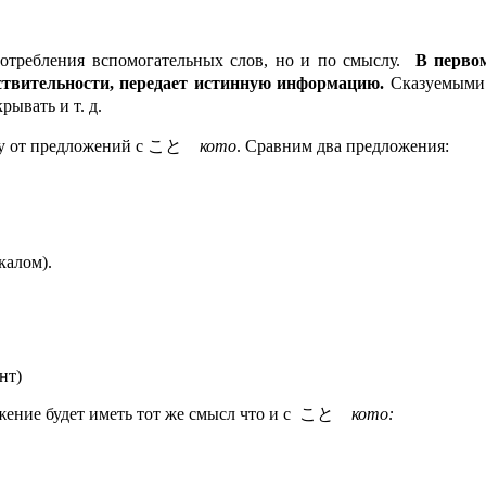
потребления вспомогательных слов, но и по смыслу.
В перво
йствительности, передает истинную информацию.
Сказуемыми 
рывать и т. д.
слу от предложений с こと
кото
. Сравним два предложения:
калом).
нт)
ожение будет иметь тот же смысл что и с こと
кото: