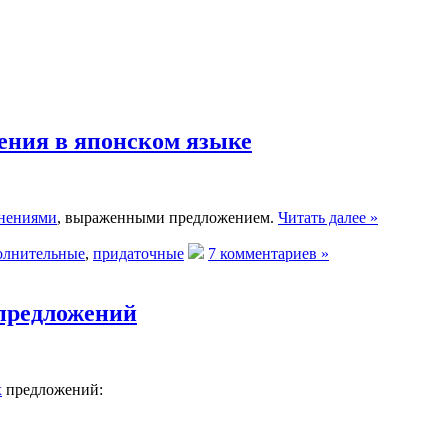
ения в японском языке
нениями
, выраженными предложением.
Читать далее »
олнительные
,
придаточные
7 комментариев »
предложений
х
предложений: