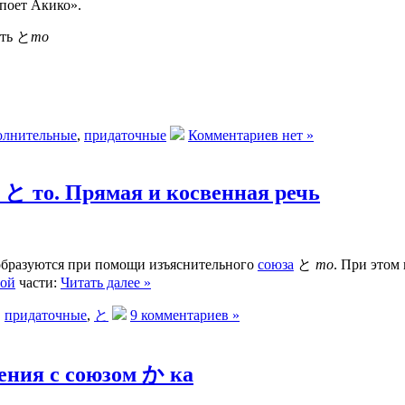
 поет Акико».
ить と
то
олнительные
,
придаточные
Комментариев нет »
と то. Прямая и косвенная речь
образуются при помощи изъяснительного
союза
と
то
. При этом
ной
части:
Читать далее »
,
придаточные
,
と
9 комментариев »
ения с союзом か ка