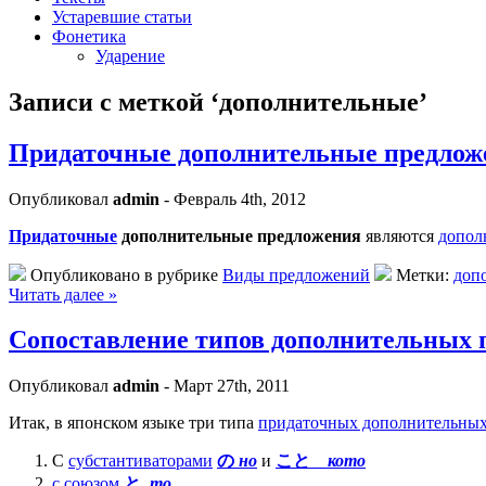
Устаревшие статьи
Фонетика
Ударение
Записи с меткой ‘дополнительные’
Придаточные дополнительные предлож
Опубликовал
admin
- Февраль 4th, 2012
Придаточные
дополнительные предложения
являются
допол
Опубликовано в рубрике
Виды предложений
Метки:
доп
Читать далее »
Сопоставление типов дополнительных 
Опубликовал
admin
- Март 27th, 2011
Итак, в японском языке три типа
придаточных дополнительны
С
субстантиваторами
の
но
и
こと
кото
с союзом
と
то