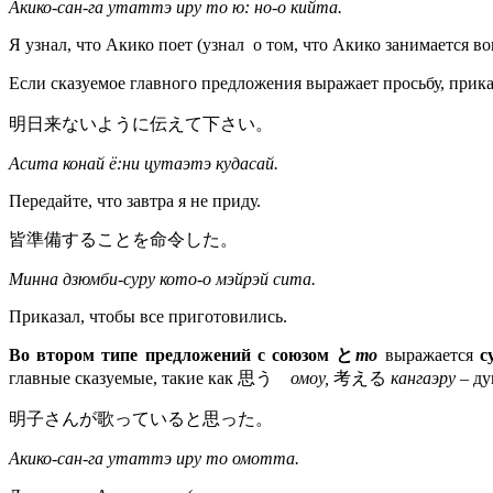
Акико-сан-га утаттэ иру то ю: но-о кийта.
Я узнал, что Акико поет (узнал о том, что Акико занимается во
Если сказуемое главного предложения выражает просьбу, прик
明日来ないように伝えて下さい。
Асита конай ё:ни цутаэтэ кудасай.
Передайте, что завтра я не приду.
皆準備することを命令した。
Минна дзюмби-суру кото-о мэйрэй сита.
Приказал, чтобы все приготовились.
Во втором типе предложений с союзом と
то
выражается
с
главные сказуемые, такие как 思う
омоу,
考える
кангаэру
– д
明子さんが歌っていると思った。
Акико-сан-га утаттэ иру то омотта.