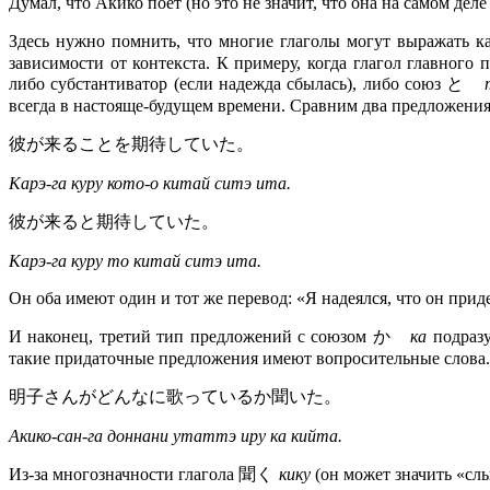
Думал, что Акико поет (но это не значит, что она на самом деле 
Здесь нужно помнить, что многие глаголы могут выражать 
зависимости от контекста. К примеру, когда глагол главног
либо субстантиватор (если надежда сбылась), либо союз と
всегда в настояще-будущем времени. Сравним два предложения
彼が来ることを期待していた。
Карэ-га куру кото-о китай ситэ ита.
彼が来ると期待していた。
Карэ-га куру то китай ситэ ита.
Он оба имеют один и тот же перевод: «Я надеялся, что он прид
И наконец, третий тип предложений с союзом か
ка
подраз
такие придаточные предложения имеют вопросительные слова.
明子さんがどんなに歌っているか聞いた。
Акико-сан-га доннани утаттэ иру ка кийта.
Из-за многозначности глагола 聞く
кику
(он может значить «слы