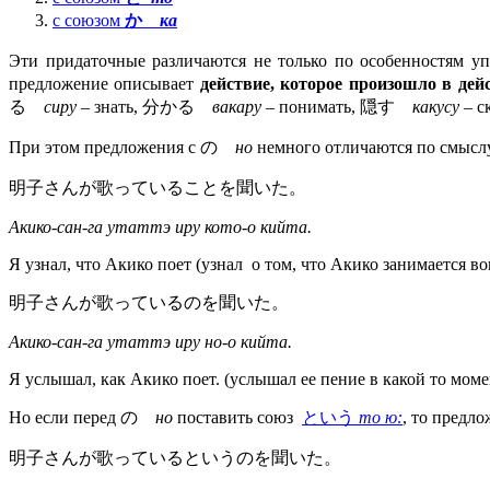
с союзом
か
ка
Эти придаточные различаются не только по особенностям у
предложение описывает
действие, которое произошло в де
る
сиру
– знать, 分かる
вакару
– понимать, 隠す
какусу
– ск
При этом предложения с の
но
немного отличаются по смы
明子さんが歌っていることを聞いた。
Акико-сан-га утаттэ иру кото-о кийта.
Я узнал, что Акико поет (узнал о том, что Акико занимается во
明子さんが歌っているのを聞いた。
Акико-сан-га утаттэ иру но-о кийта.
Я услышал, как Акико поет. (услышал ее пение в какой то моме
Но если перед の
но
поставить союз
という
то ю:
, то предл
明子さんが歌っているというのを聞いた。