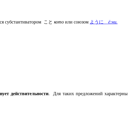
яется субстантиватором こと
кото
или союзом
ように
ё:ни.
вует действительности
. Для таких предложений характерны