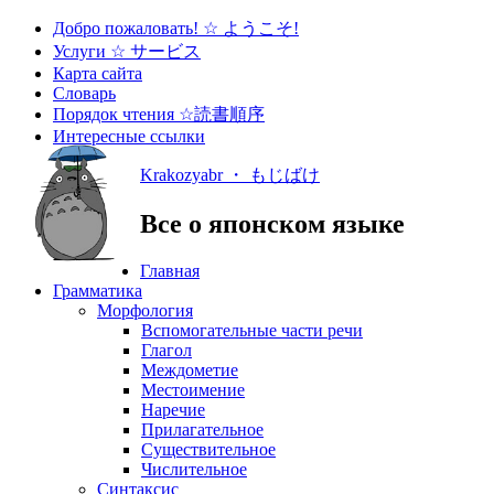
Добро пожаловать! ☆ ようこそ!
Услуги ☆ サービス
Карта сайта
Словарь
Порядок чтения ☆読書順序
Интересные ссылки
Krakozyabr ・ もじばけ
Все о японском языке
Главная
Грамматика
Морфология
Вспомогательные части речи
Глагол
Междометие
Местоимение
Наречие
Прилагательное
Существительное
Числительное
Синтаксис