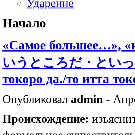
Ударение
Начало
«Самое большее…»,
いうところだ・といった
токоро да./то итта ток
Опубликовал
admin
- Апр
Происхождение:
изъясн
формальное существит