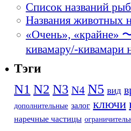
Список названий ры
Названия животных н
«Очень», «кра
кивамару/-кивамари 
Тэги
N5
N1
N2
N3
N4
в
вид
ключи
залог
дополнительные
наречные частицы
ограничитель