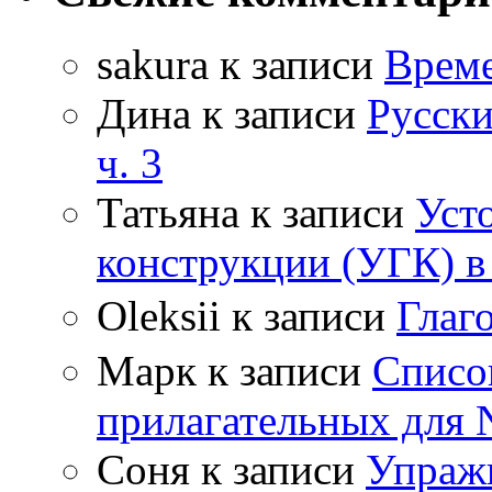
sakura
к записи
Време
Дина
к записи
Русски
ч. 3
Татьяна
к записи
Уст
конструкции (УГК) в
Oleksii
к записи
Гла
Марк
к записи
Списо
прилагательных для 
Соня
к записи
Упражн