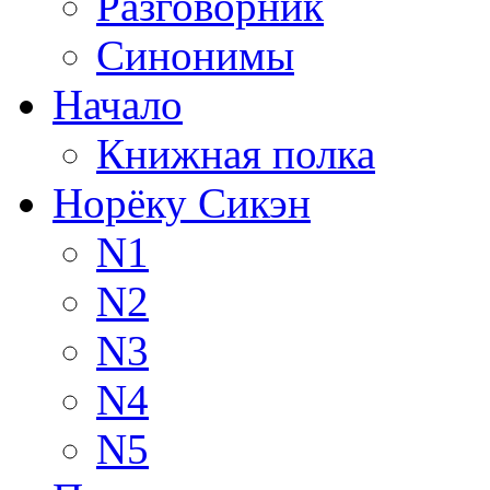
Разговорник
Синонимы
Начало
Книжная полка
Норёку Сикэн
N1
N2
N3
N4
N5