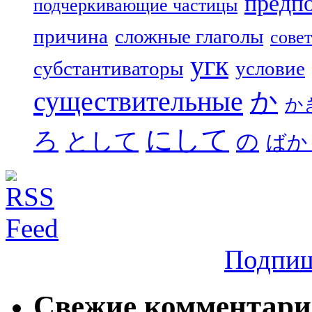
предп
подчеркивающие частицы
причина
сложные глаголы
совет
угк
субстантиваторы
условие
существительные
か
か
にして
ろ
として
の
ばか
Подпиш
Свежие комментар