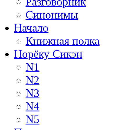
Разговорник
Синонимы
Начало
Книжная полка
Норёку Сикэн
N1
N2
N3
N4
N5