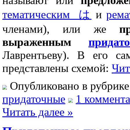
называют или
предлож
тематическим は
и
рем
членами), или же
п
выраженным
придат
Лаврентьеву). В его са
представлены схемой:
Чит
Опубликовано в рубрик
придаточные
1 коммента
Читать далее »