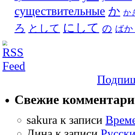
существительные
か
か
にして
ろ
として
の
ばか
Подпиш
Свежие комментар
sakura
к записи
Време
Дина
к записи
Русски