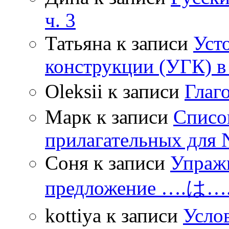
ч. 3
Татьяна
к записи
Уст
конструкции (УГК) в
Oleksii
к записи
Гла
Марк
к записи
Списо
прилагательных для 
Соня
к записи
Упражн
предложение ….は
kottiya
к записи
Усло