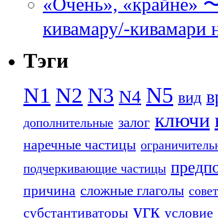
«Очень», «кра
кивамару/-кивамари 
Тэги
N5
N1
N2
N3
N4
в
вид
ключи
залог
дополнительные
наречные частицы
ограничитель
предп
подчеркивающие частицы
причина
сложные глаголы
совет
угк
субстантиваторы
условие