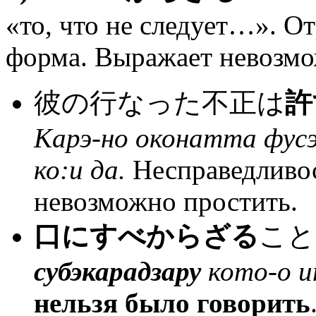
«то, что не следует…». О
форма. Выражает невозмо
彼の行なった不正は
許
Карэ-но оконатта фус
ко:и да.
Несправедливос
невозможно простить.
口にすべからざる
こと
субэкарадзару
кото-о и
нельзя было говорить