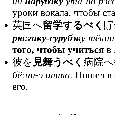
ни
нарубэку
ута-но рэс
уроки вокала, чтобы ст
英国へ
留学するべく
貯
рю:гаку-сурубэку
тёкин-
того, чтобы учиться
в 
彼を
見舞うべく
病院へ
бё:ин-э итта.
Пошел в 
его.