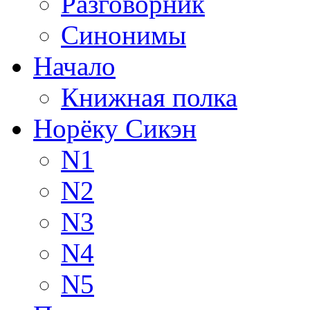
Разговорник
Синонимы
Начало
Книжная полка
Норёку Сикэн
N1
N2
N3
N4
N5