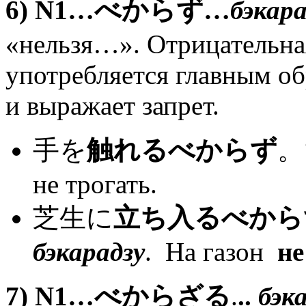
6)
N
1…
べからず
…
бэкара
«нельзя…». Отрицательна
употребляется главным об
и выражает запрет.
手を
触れるべからず
。
не трогать.
芝生に
立ち入るべから
бэкарадзу
. На газон
не
7)
N
1…
べからざる
.
..
бэк