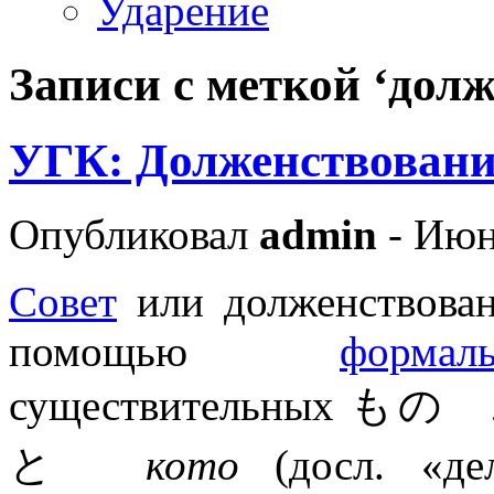
Ударение
Записи с меткой ‘дол
УГК: Долженствовани
Опубликовал
admin
- Июн
Совет
или долженствован
помощью
форма
существительных も
と
кото
(досл. «де