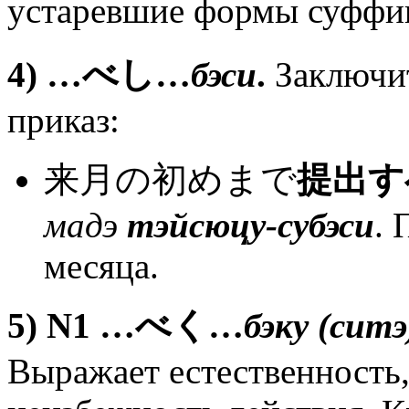
устаревшие формы суф
4)
…
べし
…
бэси
.
Заключит
приказ:
来月の初めまで
提出す
мадэ
тэйсюцу-субэси
. 
месяца.
5)
N
1 …
べく
…
бэку (ситэ
Выражает естественность,