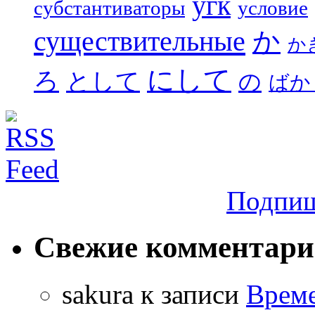
угк
субстантиваторы
условие
существительные
か
か
にして
ろ
として
の
ばか
Подпиш
Свежие комментар
sakura
к записи
Време