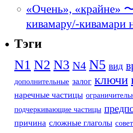
«Очень», «кра
кивамару/-кивамари 
Тэги
N5
N1
N2
N3
N4
в
вид
ключи
залог
дополнительные
наречные частицы
ограничитель
предп
подчеркивающие частицы
причина
сложные глаголы
совет