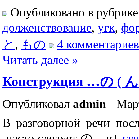
Опубликовано в рубрик
долженствование
,
угк
,
фо
と
,
もの
4 комментариев
Читать далее »
Конструкция …の ( ん
Опубликовал
admin
- Март
В разговорной речи пос
часто следует の
н
+
свя