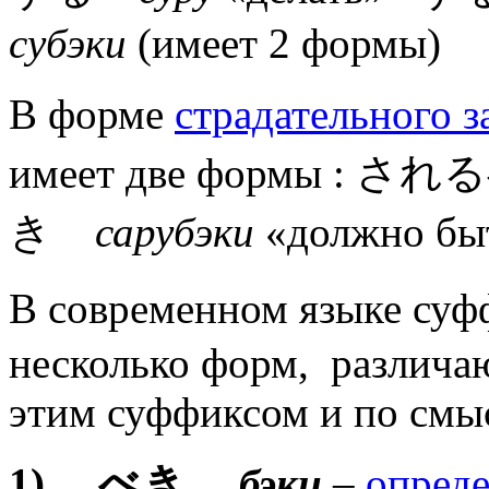
субэки
(имеет 2 формы)
В форме
страдательного з
имеет две формы : 
き
сарубэки
«должно быт
В современном языке 
несколько форм, различаю
этим суффиксом и по смы
1) …
べき
…
бэки
–
опреде