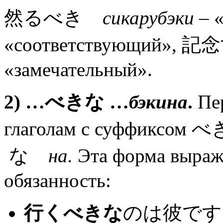
然るべき
сикарубэки
– 
«соответствующий»
«замечательный».
2) …
べきな
…
бэкина
.
Пер
глаголам с суффиксом
な
на.
Эта форма выраж
обязанность:
行くべきな
のは彼です