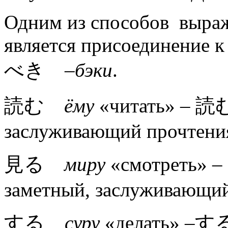
Одним из способов выра
является присоединение 
べき
–бэки
.
読む
ёму
«читать»
–
読
заслуживающий прочтени
見る
миру
«смотреть»
–
заметный, заслуживающи
する
суру
«делать»
–
す