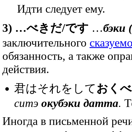
Идти следует ему.
3) …
べきだ
/
です
…
бэки (
заключительного
сказуем
обязанность, а также опр
действия.
君はそれをして
おくべ
ситэ
окубэки датта
.
Те
Иногда в письменной речи