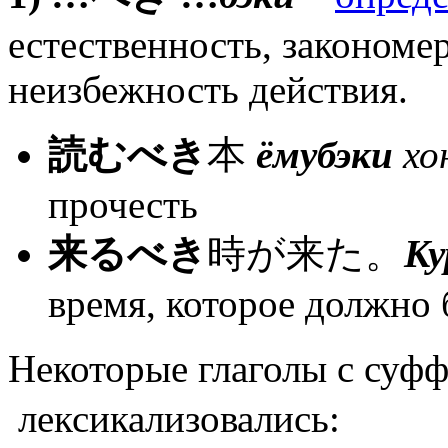
естественность, закономе
неизбежность действия.
読むべき
本
ёмубэки
хо
прочесть
来るべき
時が来た。
Ку
время, которое должно
Некоторые глаголы с с
лексикализовались: