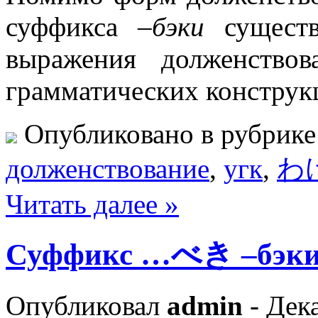
суффикса
–бэки
сущест
выражения долженство
грамматических констру
Опубликовано в рубрик
долженствование
,
угк
,
わ
Читать далее »
Суффикс …べき –бэк
Опубликовал
admin
- Дека