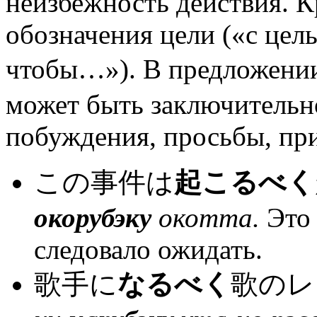
неизбежность действия. К
обозначения цели («с це
чтобы…»). В предложении
может быть заключительн
побуждения, просьбы, прик
この事件は
起こるべく
окорубэку
окотта.
Это
следовало ожидать.
歌手に
なるべく
歌のレ