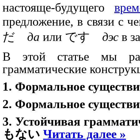
настояще-будущего
врем
предложение, в связи с 
だ
да
или です
дэс
в з
В этой статье мы рас
грамматические конструк
1. Формальное существ
2. Формальное существ
3. Устойчивая граммат
もない
Читать далее »