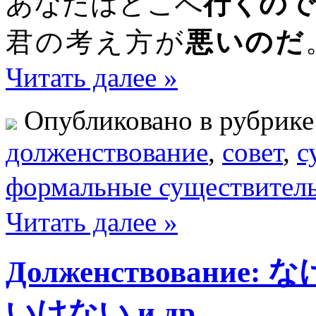
あなたはどこへ
行くので
君の考え方が
悪いのだ
Читать далее »
Опубликовано в рубрик
долженствование
,
совет
,
с
формальные существител
Читать далее »
Долженствовани
いけない и др.