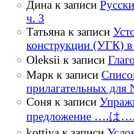
Дина
к записи
Русски
ч. 3
Татьяна
к записи
Уст
конструкции (УГК) в
Oleksii
к записи
Гла
Марк
к записи
Списо
прилагательных для 
Соня
к записи
Упражн
предложение ….は
kottiya
к записи
Усло