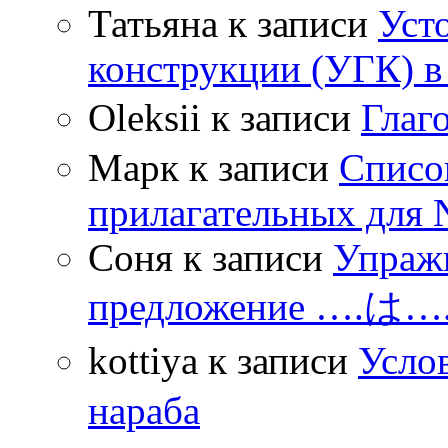
Татьяна
к записи
Уст
конструкции (УГК) в
Oleksii
к записи
Гла
Марк
к записи
Списо
прилагательных для 
Соня
к записи
Упражн
предложение ….は
kottiya
к записи
Усло
нараба