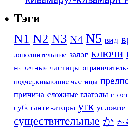
Тэги
N5
N1
N2
N3
N4
в
вид
ключи
залог
дополнительные
наречные частицы
ограничитель
предп
подчеркивающие частицы
причина
сложные глаголы
совет
угк
субстантиваторы
условие
существительные
か
か