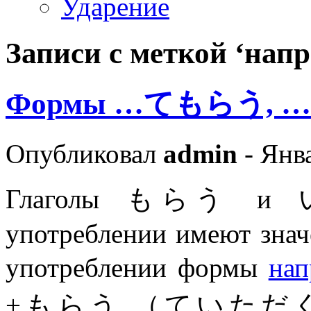
Ударение
Записи с меткой ‘нап
Формы …てもらう,
Опубликовал
admin
- Янва
Глаголы もらう и いた
употреблении имеют знач
употреблении формы
нап
+もらう （ていただ