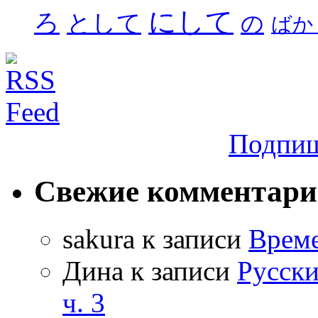
にして
ろ
として
の
ばか
Подпиш
Свежие комментар
sakura
к записи
Време
Дина
к записи
Русски
ч. 3