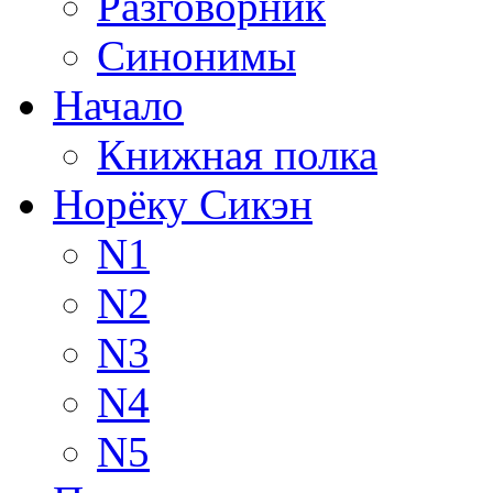
Разговорник
Синонимы
Начало
Книжная полка
Норёку Сикэн
N1
N2
N3
N4
N5