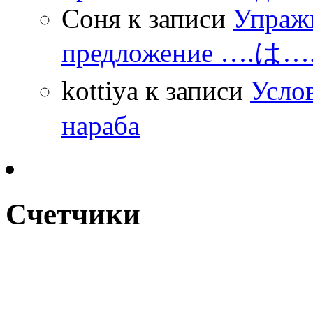
Соня
к записи
Упражн
предложение ….は
kottiya
к записи
Усло
нараба
Счетчики