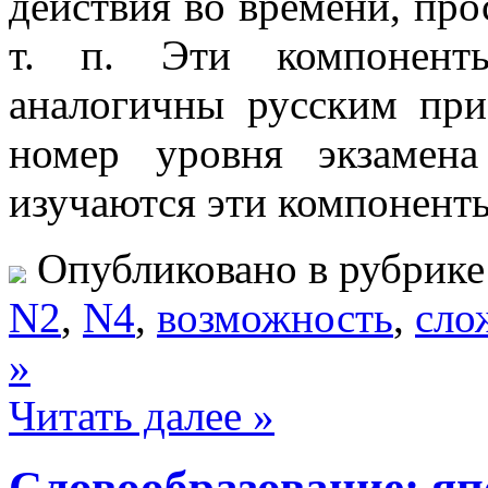
действия во времени, про
т. п. Эти компоненты
аналогичны русским при
номер уровня экзаме
изучаются эти компонен
Опубликовано в рубрик
N2
,
N4
,
возможность
,
сло
»
Читать далее »
Словообразование: яп