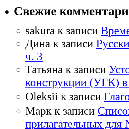
Свежие комментар
sakura
к записи
Време
Дина
к записи
Русски
ч. 3
Татьяна
к записи
Уст
конструкции (УГК) в
Oleksii
к записи
Гла
Марк
к записи
Списо
прилагательных для 