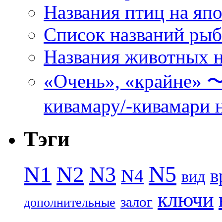
Названия птиц на яп
Список названий ры
Названия животных н
«Очень», «кра
кивамару/-кивамари 
Тэги
N5
N1
N2
N3
N4
в
вид
ключи
залог
дополнительные