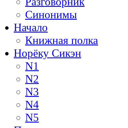
Разговорник
Синонимы
Начало
Книжная полка
Норёку Сикэн
N1
N2
N3
N4
N5