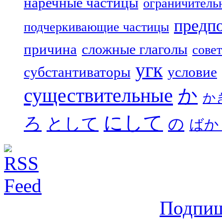
наречные частицы
ограничитель
предп
подчеркивающие частицы
причина
сложные глаголы
совет
угк
субстантиваторы
условие
существительные
か
か
にして
ろ
として
の
ばか
Подпиш