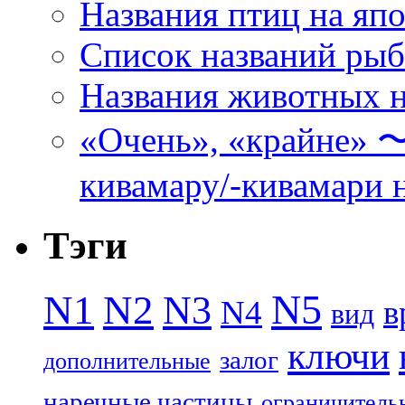
Названия птиц на яп
Список названий ры
Названия животных н
«Очень», «кра
кивамару/-кивамари 
Тэги
N5
N1
N2
N3
N4
в
вид
ключи
залог
дополнительные
наречные частицы
ограничитель