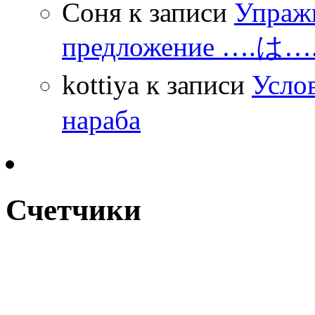
Соня
к записи
Упражн
предложение ….は
kottiya
к записи
Усло
нараба
Счетчики