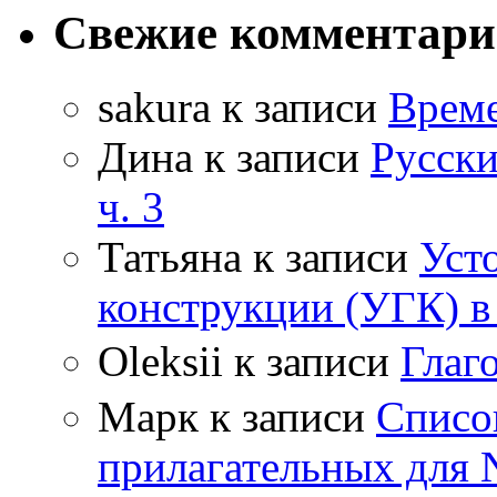
Свежие комментар
sakura
к записи
Време
Дина
к записи
Русски
ч. 3
Татьяна
к записи
Уст
конструкции (УГК) в
Oleksii
к записи
Гла
Марк
к записи
Списо
прилагательных для 