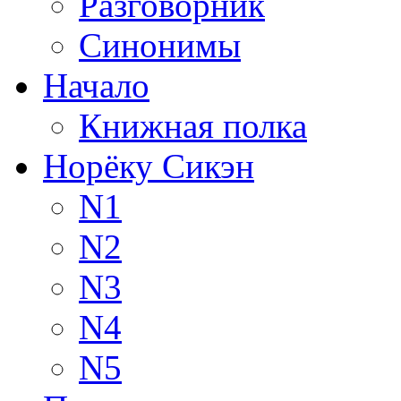
Разговорник
Синонимы
Начало
Книжная полка
Норёку Сикэн
N1
N2
N3
N4
N5