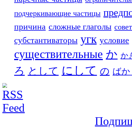
предп
подчеркивающие частицы
причина
сложные глаголы
совет
угк
субстантиваторы
условие
существительные
か
か
にして
ろ
として
の
ばか
Подпиш