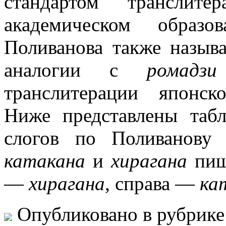
стандартом транслит
академическом образ
Поливанова также назы
аналогии с
ромадзи
транслитерации японск
Ниже представлены та
слогов по Поливанову
катакана
и
хирагана
пишу
—
хирагана
, справа —
ка
Опубликовано в рубрик