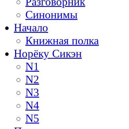
Разговорник
Синонимы
Начало
Книжная полка
Норёку Сикэн
N1
N2
N3
N4
N5