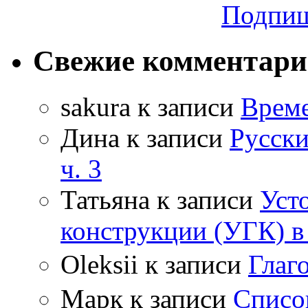
Подпиш
Свежие комментар
sakura
к записи
Време
Дина
к записи
Русски
ч. 3
Татьяна
к записи
Уст
конструкции (УГК) в
Oleksii
к записи
Гла
Марк
к записи
Списо