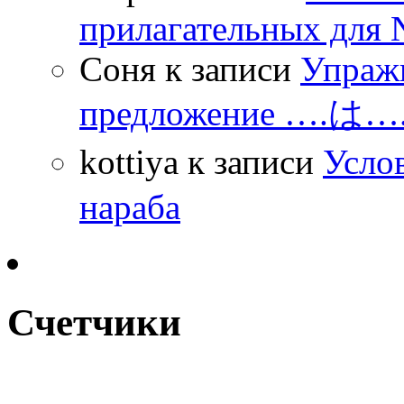
прилагательных для 
Соня
к записи
Упражн
предложение ….は
kottiya
к записи
Усло
нараба
Счетчики