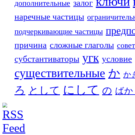
ключи
залог
дополнительные
наречные частицы
ограничитель
предп
подчеркивающие частицы
причина
сложные глаголы
совет
угк
субстантиваторы
условие
существительные
か
か
にして
ろ
として
の
ばか