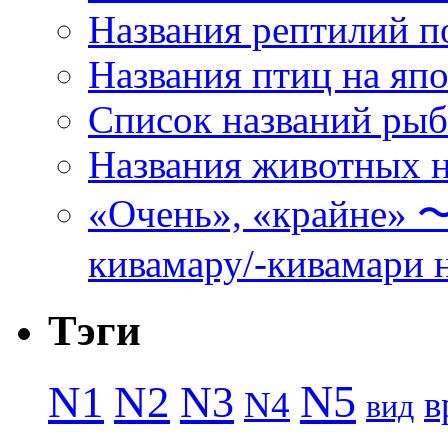
Названия рептилий п
Названия птиц на яп
Список названий ры
Названия животных н
«Очень», «кра
кивамару/-кивамари 
Тэги
N5
N1
N2
N3
N4
в
вид