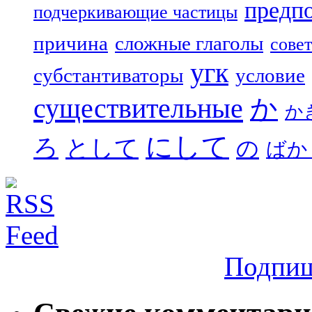
предп
подчеркивающие частицы
причина
сложные глаголы
совет
угк
субстантиваторы
условие
существительные
か
か
にして
ろ
として
の
ばか
Подпиш