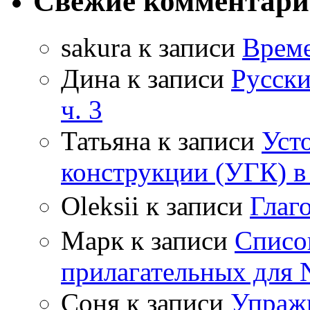
Свежие комментар
sakura
к записи
Време
Дина
к записи
Русски
ч. 3
Татьяна
к записи
Уст
конструкции (УГК) в
Oleksii
к записи
Гла
Марк
к записи
Списо
прилагательных для 
Соня
к записи
Упражн