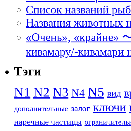
Список названий ры
Названия животных н
«Очень», «кра
кивамару/-кивамари 
Тэги
N5
N1
N2
N3
N4
в
вид
ключи
залог
дополнительные
наречные частицы
ограничитель