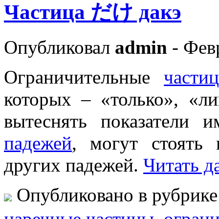
Частица だけ дакэ
Опубликовал
admin
- Февр
Ограничительные
части
которых – «только», «л
вытеснять показатели и
падежей
, могут стоять 
других падежей.
Читать д
Опубликовано в рубрик
наречные частицы
,
огран