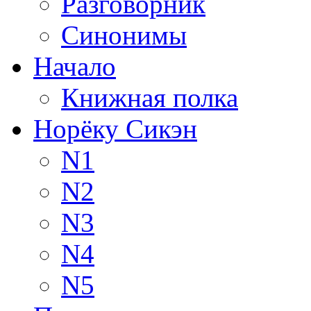
Разговорник
Синонимы
Начало
Книжная полка
Норёку Сикэн
N1
N2
N3
N4
N5