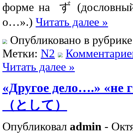
форме на ず (дословный 
о…».)
Читать далее »
Опубликовано в рубрик
Метки:
N2
Комментариев
Читать далее »
«Другое дело….» «
（として）
Опубликовал
admin
- Октя