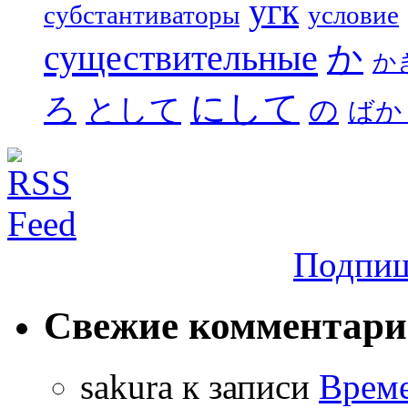
угк
субстантиваторы
условие
существительные
か
か
にして
ろ
として
の
ばか
Подпиш
Свежие комментар
sakura
к записи
Време