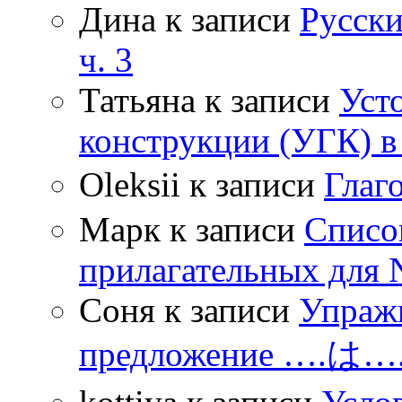
Дина
к записи
Русски
ч. 3
Татьяна
к записи
Уст
конструкции (УГК) в
Oleksii
к записи
Гла
Марк
к записи
Списо
прилагательных для 
Соня
к записи
Упражн
предложение ….は