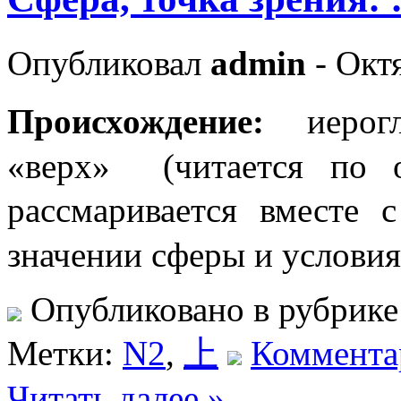
Опубликовал
admin
- Октя
Происхождение:
иер
«верх» (читается по о
рассмаривается вме
значении сферы и услови
Опубликовано в рубрик
Метки:
N2
,
上
Комментар
Читать далее »