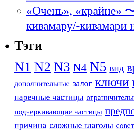
«Очень», «кра
кивамару/-кивамари 
Тэги
N5
N1
N2
N3
N4
в
вид
ключи
залог
дополнительные
наречные частицы
ограничитель
предп
подчеркивающие частицы
причина
сложные глаголы
совет