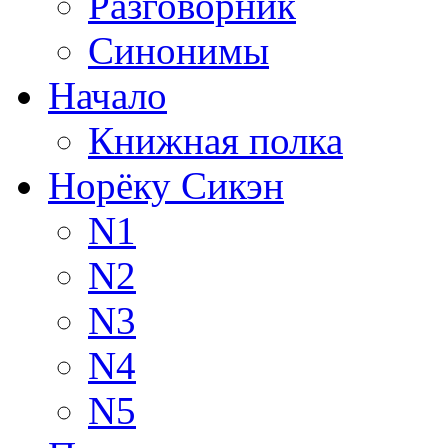
Разговорник
Синонимы
Начало
Книжная полка
Норёку Сикэн
N1
N2
N3
N4
N5