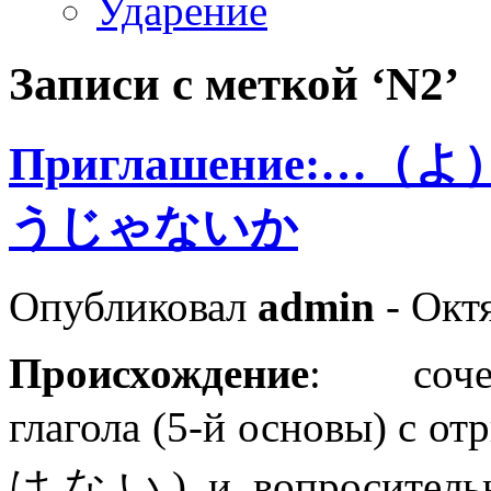
Ударение
Записи с меткой ‘N2’
Приглашение:
うじゃないか
Опубликовал
admin
- Октя
Происхождение
: сочет
глагола (5-й основы) с о
はない) и вопросительн