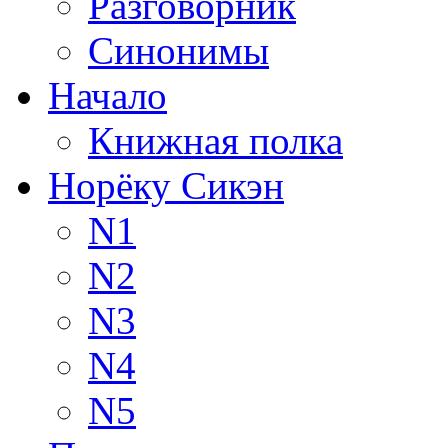
Разговорник
Синонимы
Начало
Книжная полка
Норёку Сикэн
N1
N2
N3
N4
N5