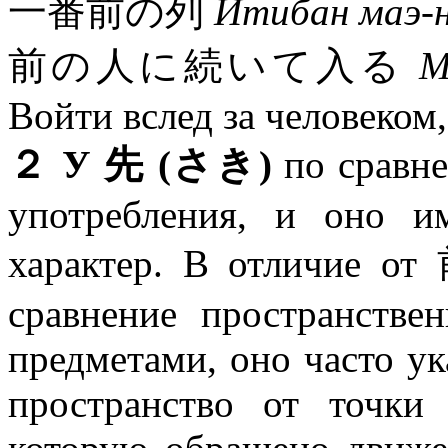
一番前の列
Итибан маэ-н
前の人に続いて入る
М
Войти вслед за человеком
２ У 先 (さき)
по сравне
употребления, и оно и
характер. В отличие от
сравнение пространстве
предметами, оно часто ук
пространство от точки 