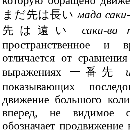
которую обращено движе
まだ先は長い
мада саки-
先は遠い
саки-ва 
пространственное и в
отличается от сравнения
выражениях 一番先
показывающих последов
движение большого коли
вперед, не видимое с
обозначает продвижение 