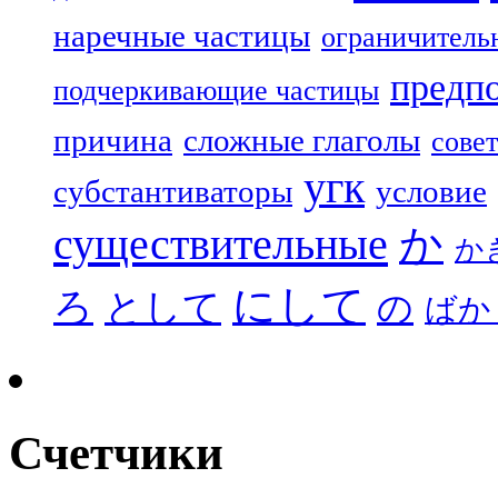
наречные частицы
ограничитель
предп
подчеркивающие частицы
причина
сложные глаголы
совет
угк
субстантиваторы
условие
существительные
か
か
にして
ろ
として
の
ばか
Счетчики