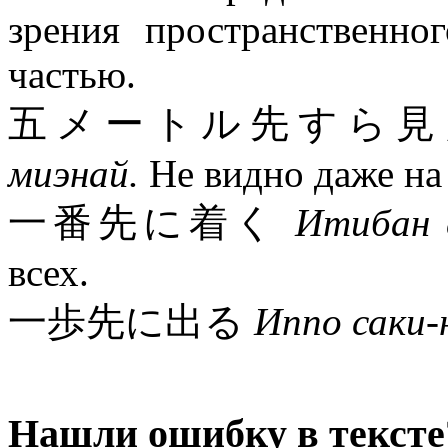
зрения пространственно
частью.
五メートル先すら
миэнай.
Не видно даже на 
一番先に着く
Итибан с
всех.
一歩先に出る
Иппо саки-н
Нашли ошибку в тексте