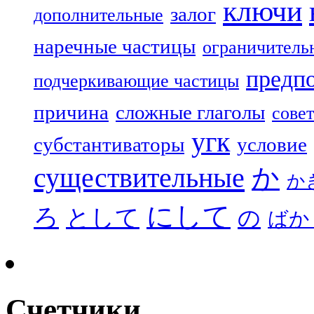
ключи
залог
дополнительные
наречные частицы
ограничитель
предп
подчеркивающие частицы
причина
сложные глаголы
совет
угк
субстантиваторы
условие
существительные
か
か
にして
ろ
として
の
ばか
Счетчики