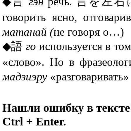
◆言
гэн
речь. 言を左
говорить ясно, отг
матанай (
не говоря о…)
◆語
го
используется в то
«слово». Но в фразе
мадзиэру
«разговаривать» 
Нашли ошибку в тексте
Ctrl + Enter.