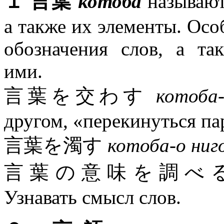
１ 言葉
котоба
называют
а также их элементы. Осо
обозначения слов, а та
ими.
言葉を交わす
котоба-
другом, «перекинуться па
言葉を濁す
котоба-о ниг
言葉の意味を調べ
Узнавать смысл слов.