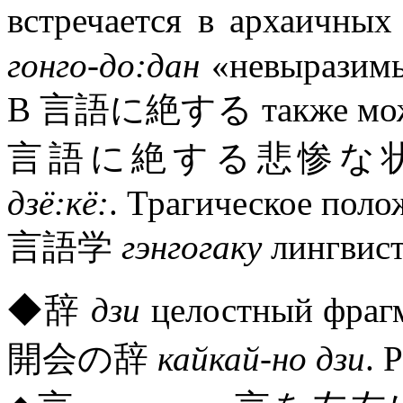
встречается в архаич
гонго-до:дан
«невыразимы
В 言語に絶する также може
言語に絶する悲惨な
дзё:кё:
. Трагическое поло
言語学
гэнгогаку
лингвист
◆辞
дзи
целостный фрагм
開会の辞
кайкай-но дзи
. 