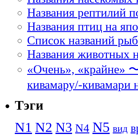
Названия рептилий п
Названия птиц на яп
Список названий ры
Названия животных н
«Очень», «кра
кивамару/-кивамари 
Тэги
N5
N1
N2
N3
N4
в
вид