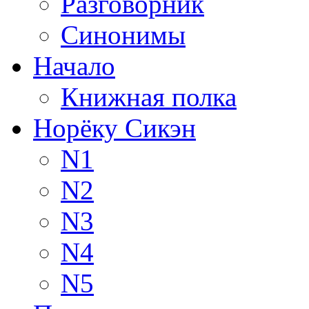
Разговорник
Синонимы
Начало
Книжная полка
Норёку Сикэн
N1
N2
N3
N4
N5