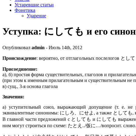
Устаревшие статьи
Фонетика
Ударение
Уступка: にしても и его сино
Опубликовал
admin
- Июль 14th, 2012
Происхождение
: вероятно, от отглагольных послелогов として
Присоединение:
а), б) простая форма существительных, глаголов и прилагатель
(при этом к именным прилагательным и существительным не 
в) сущ., 3-я основа глагола
Значения:
а) уступительный союз, выражающий допущение (т. е. не 
эквивалентные синонимы: にしろ、にせよ, а также としても, кото
В главной части предложений с としても и にしても выражено несо
ним могут строиться по схеме: たとえ../仮に…/вопросит. 