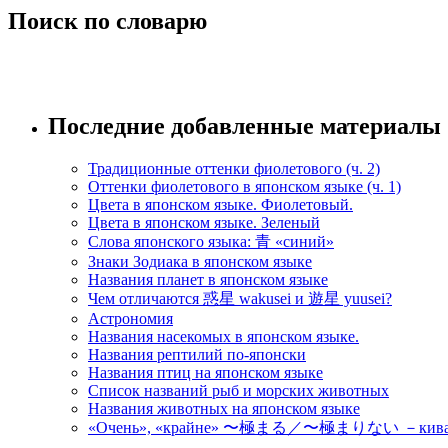
Поиск по словарю
Последние добавленные материалы
Традиционные оттенки фиолетового (ч. 2)
Оттенки фиолетового в японском языке (ч. 1)
Цвета в японском языке. Фиолетовый.
Цвета в японском языке. Зеленый
Слова японского языка: 青 «синий»
Знаки Зодиака в японском языке
Названия планет в японском языке
Чем отличаются 惑星 wakusei и 遊星 yuusei?
Астрономия
Названия насекомых в японском языке.
Названия рептилий по-японски
Названия птиц на японском языке
Список названий рыб и морских животных
Названия животных на японском языке
«Очень», «крайне» 〜極まる／〜極まりない －кивамар