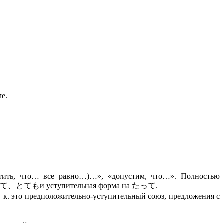
е.
устить, что… все равно…)…», «допустим, что…». Полностью
ны とて、とてもи уступительная форма на たって.
. это предположительно-уступительный союз, предложения с