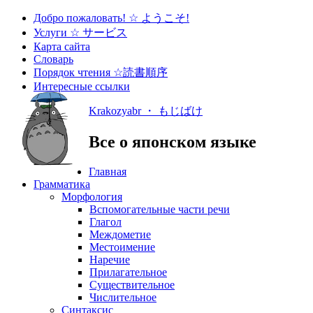
Добро пожаловать! ☆ ようこそ!
Услуги ☆ サービス
Карта сайта
Словарь
Порядок чтения ☆読書順序
Интересные ссылки
Krakozyabr ・ もじばけ
Все о японском языке
Главная
Грамматика
Морфология
Вспомогательные части речи
Глагол
Междометие
Местоимение
Наречие
Прилагательное
Существительное
Числительное
Синтаксис