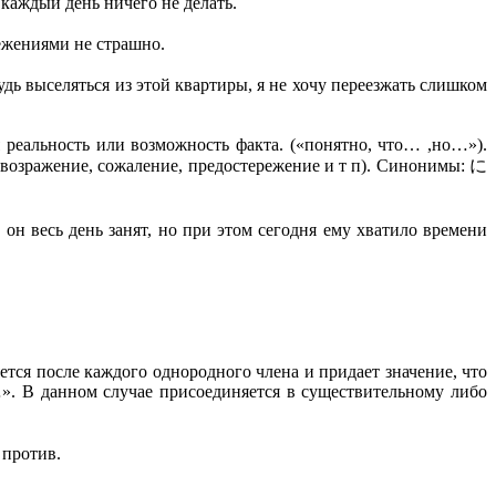
день ничего не делать.
ями не страшно.
з этой квартиры, я не хочу переезжать слишком
 реальность или возможность факта. («понятно, что… ,но…»).
(возражение, сожаление, предостережение и т п). Синонимы: に
 но при этом сегодня ему хватило времени
тся после каждого однородного члена и придает значение, что
». В данном случае присоединяется в существительному либо
ротив.