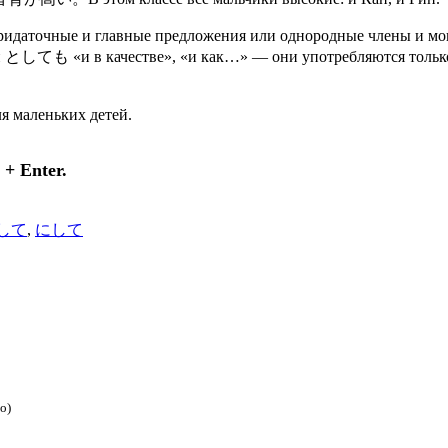
очные и главные предложения или однородные члены и могут 
としても «и в качестве», «и как…» — они употребляются только
аленьких детей.
+ Enter.
して
,
にして
о)