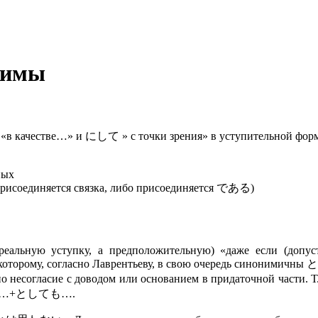
нимы
 «в качестве…» и にして » с точки зрения» в уступительной форм
ных
присоединяется связка, либо присоединяется である)
реальную уступку, а предположительную) «даже если (доп
рому, согласно Лаврентьеву, в свою очередь синонимич
гласие с доводом или основанием в придаточной части. Т. к
слово…+としても….