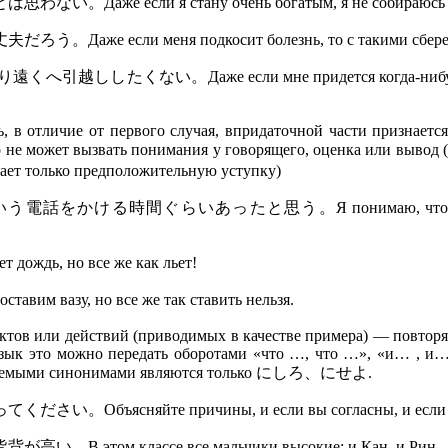
я стану очень богатым, я не собираюсь каждый 
меня подкосит болезнь, то с такими сбережени
 если мне придется когда-нибудь выселяться и
, в отличие от первого случая, впридаточной части признается
о не может вызвать понимания у говорящего, оценка или вывод 
 только предположительную уступку)
ったと思う。Я понимаю, что он весь день занят,
 но все же как льет!
, но все же так ставить нельзя.
тов или действий (приводимых в качестве примера) — повторяе
 язык это можно передать оборотами «что …, что …», «и… , и…
заменяемыми синонимами являются только にしろ、にせよ.
йте причины, и если вы согласны, и если п
лассе все мальчики высокие: и Кан, и Рин.