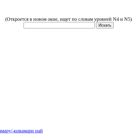
(Откроется в новом окне, ищет по словам уровней N4 и N5)
у/-кивамари най