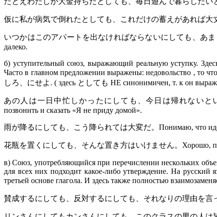
たとえわたしが大金持ちだとしても、毎日遊んで暮らしたいとは思わない。Даже если 
仮に私が病気で倒れたとしても、これだけの蓄えがあれば大丈夫だろう。Даже если 
いつかはこのアパートを出なければならないにしても、あまり遠くへ引越ししたくない。Даже
далеко.
б) уступительный союз, выражающий реальную уступку. Здесь
Часто в главном предложении выражены: недовольство , то чт
しろ、にせよ. ( здесь としても НЕ синонимичен, т. к он выражает
あの人は一日中忙しかったにしても、今日は帰れないという電話をかける時間ぐらいあ
позвонить и сказать «Я не приду домой».
雨が降るにしても、こう降られては大変だ。Понимаю, что идет дождь,
花瓶を置くにしても、そんな置き方はいけません。Хорошо, поставим вазу
в) Союз, употребляющийся при перечислении нескольких объек
для всех них подходит какое-либо утверждение. На русский
третьей основе глагола. И здесь также полностью взаимо
賛成するにしても、反対するにしても、それなりの理由を言ってください。Объясня
リンさんにしてもカンさんにしても、このクラスの男の人は皆背が高い。В этом к