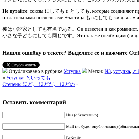
Не путайте
: союзы にしても и としても, которые соединяют придат
отглагольными послелогами +частица も: にしても «и для…» и 
彼は小説家としても有名である。Он известен и как романист.
小さな子どもにしても同じです。Это так же (необходимо) и для м
Нашли ошибку в тексте? Выделите ее и нажмите Ctrl 
Опубликовано в рубрике
Уступка
Метки:
N3
,
уступка
,
と
«
Уступка: といっても
Степень: ほど, ほどだ, ほどの
»
Оставить комментарий
Имя (обязательно)
Mail (не будет опубликовано) (обязательн
Вебсайт