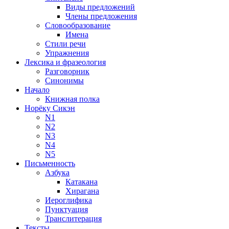
Виды предложений
Члены предложения
Словообразование
Имена
Стили речи
Упражнения
Лексика и фразеология
Разговорник
Синонимы
Начало
Книжная полка
Норёку Сикэн
N1
N2
N3
N4
N5
Письменность
Азбука
Катакана
Хирагана
Иероглифика
Пунктуация
Транслитерация
Тексты