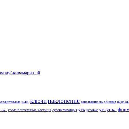
у/-кивамари най
наклонение
ключи
залог
наречны
ополнительные
направленность действия
угк
уступка
форм
соотносительные частицы
субстантиваторы
условие
совет