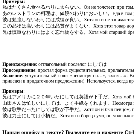
Примеры:
私はたくさん食べるわりに太らない。Он не толстеет, при том, что
あのレストランの料理は、値段のわりにおいしい。Еда в том ресторане 
彼は勉強しないわりには成績が良い。Хотя он и не занимается, у нег
この品物は高いわりには品質がよくない。Хотя этот товар дорогой, е
兄は慎重なわりにはよく忘れ物をする。Хотя мой старший брат и осмот
Происхождение
: отглагольный послелог にしては
Присоединение
: простая форма существительных, прилагатель
Значение
: уступительный союз «несмотря на…», «хотя…». Вы
приведен в придаточном предложении). Используется, когда кр
Примеры
:
兄はアメリカに２０年いたにしては英語が下手だ。Хотя мой брат жил в Аме
山田さんは忙しいにしては、よく手紙をくれます。Несмотря на то, что Ям
彼は歌手だったにしては歌が下手だ。Хотя он и был певцом, поет
彼は力士にしては小柄だ。Хотя он и борец сумо, он маленького 
Нашли ошибку в тексте? Выделите ее и нажмите Ctrl 