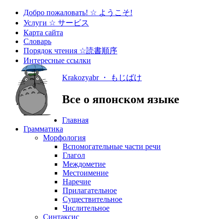
Добро пожаловать! ☆ ようこそ!
Услуги ☆ サービス
Карта сайта
Словарь
Порядок чтения ☆読書順序
Интересные ссылки
Krakozyabr ・ もじばけ
Все о японском языке
Главная
Грамматика
Морфология
Вспомогательные части речи
Глагол
Междометие
Местоимение
Наречие
Прилагательное
Существительное
Числительное
Синтаксис