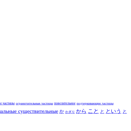
е частицы
повелительное
ограничительные частицы
подчеркивающие частицы
こと
альные существительные
から
という
か
と
と
かぎり