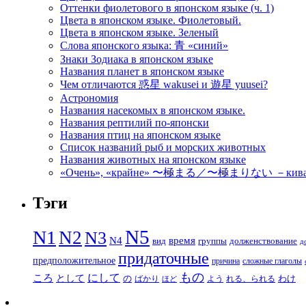
Оттенки фиолетового в японском языке (ч. 1)
Цвета в японском языке. Фиолетовый.
Цвета в японском языке. Зеленый
Слова японского языка: 青 «синий»
Знаки Зодиака в японском языке
Названия планет в японском языке
Чем отличаются 惑星 wakusei и 遊星 yuusei?
Астрономия
Названия насекомых в японском языке.
Названия рептилий по-японски
Названия птиц на японском языке
Список названий рыб и морских животных
Названия животных на японском языке
«Очень», «крайне» 〜極まる／〜極まりない －кивамар
Тэги
N5
N1
N2
N3
N4
время
вид
группы
долженствование
д
придаточные
предположительное
причина
сложные глаголы
もの
にして
ころ
として
の
わけ
ばかり
よう
れる、られる
ほど