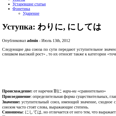
Устаревшие статьи
Фонетика
Ударение
Уступка: わりに, にしては
Опубликовал
admin
- Июль 13th, 2012
Следующие два союза по сути передают уступительное значен
слишком высокий рост» , то их относят также к категории «точ
Происхождение:
от наречия 割に
вари-ни
«сравнительно»
Присоединение
: определительная форма существительных, 
Значение:
уступительный союз, имеющий значение, сходное с 
союзом часто стоят слова, выражающие степень.
Синонимы
: にしては, но отличается от него тем, что выражает