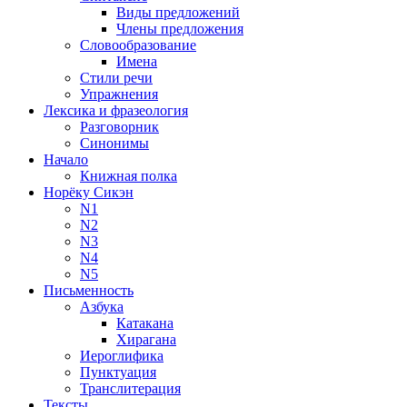
Виды предложений
Члены предложения
Словообразование
Имена
Стили речи
Упражнения
Лексика и фразеология
Разговорник
Синонимы
Начало
Книжная полка
Норёку Сикэн
N1
N2
N3
N4
N5
Письменность
Азбука
Катакана
Хирагана
Иероглифика
Пунктуация
Транслитерация
Тексты