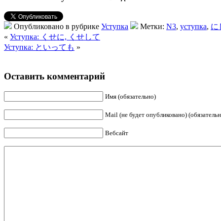
Опубликовано в рубрике
Уступка
Метки:
N3
,
уступка
,
に
«
Уступка: くせに, くせして
Уступка: といっても
»
Оставить комментарий
Имя (обязательно)
Mail (не будет опубликовано) (обязательн
Вебсайт