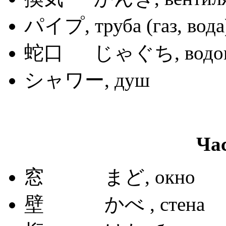
パイプ, труба (газ, вода
蛇口 じゃぐち, водопро
シャワー, душ
Ча
窓 まど, окно
壁 かべ , стена