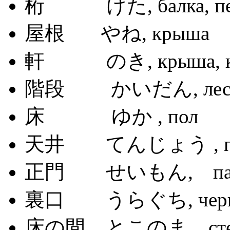
桁 けた, балка, пер
屋根 やね, крыша
軒 のき, крыша, ка
階段 かいだん, лест
床 ゆか , пол
天井 てんじょう , по
正門 せいもん, парад
裏口 うらぐち, черны
床の間 とこのま , стен