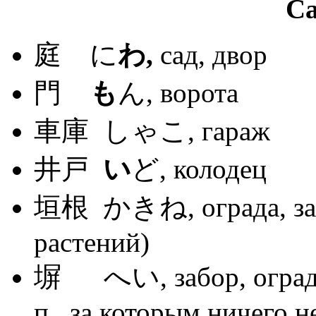
Са
庭 に
わ
,
сад, двор
門
も
ん, ворота
車庫 しゃこ, гараж
井戸
い
ど, колодец
垣根 かきね, ограда, забо
растений)
塀 へい, забор, ограда, 
п., за которым ничего н