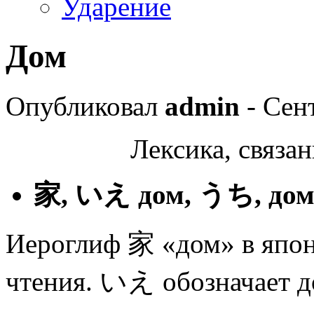
Ударение
Дом
Опубликовал
admin
- Сен
Лексика, связан
家
,
いえ
дом,
うち
, до
Иероглиф 家 «дом» в япон
чтения. いえ обозначает д