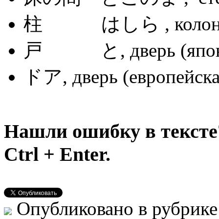
柱 はしら , колонна, 
戸 と, дверь (япон
ドア, дверь (европейска
Нашли ошибку в тексте
Ctrl + Enter.
Опубликовано в рубрик