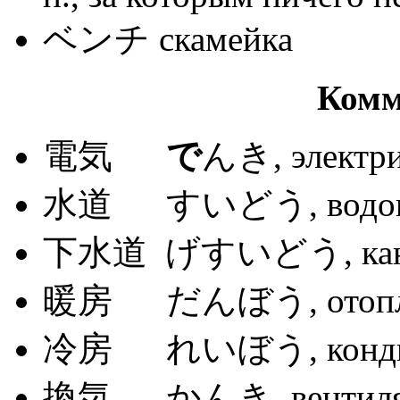
ベンチ скамейка
Комм
電気
で
んき, электри
水道 すいどう, водоп
下水道 げすいどう, кана
暖房 だんぼう, отопл
冷房 れいぼう, кондиц
換気 かんき, вентиля