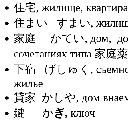
住宅, жилище, квартира
住まい すまい, жилище, 
家庭 かてい, дом, домаш
сочетаниях типа 家庭薬箱
下宿 げしゅく, съемное 
жилье
貸家 かしや, дом внае
鍵 か
ぎ,
ключ