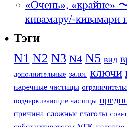
«Очень», «кра
кивамару/-кивамари 
Тэги
N5
N1
N2
N3
N4
в
вид
ключи
залог
дополнительные
наречные частицы
ограничитель
предп
подчеркивающие частицы
причина
сложные глаголы
совет
угк
субстантиваторы
условие