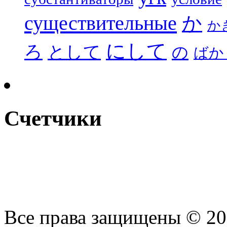
существительные
か
か
にして
ろ
として
の
ばか
Счетчики
Все права защищены © 2