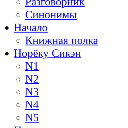
Разговорник
Синонимы
Начало
Книжная полка
Норёку Сикэн
N1
N2
N3
N4
N5