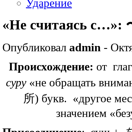
Ударение
«Не считаясь с…»
Опубликовал
admin
- Октя
Происхождение:
от гл
суру
«не обращать внима
所) букв. «другое м
значением «без