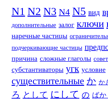
N5
N1
N2
N3
N4
в
вид
ключи
залог
дополнительные
наречные частицы
ограничитель
предп
подчеркивающие частицы
причина
сложные глаголы
совет
угк
субстантиваторы
условие
существительные
か
か
にして
ろ
として
の
ばか