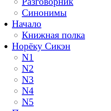
Разговорник
Синонимы
Начало
Книжная полка
Норёку Сикэн
N1
N2
N3
N4
N5