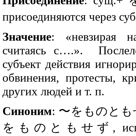
Присоединение
: сущ.+
を
присоединяются через су
Значение
: «невзирая 
считаясь с….». Послел
субъект действия игнори
обвинения, протесты, кр
других людей и т. п.
Синоним
: 〜をものともせず(
をものともせず, использу