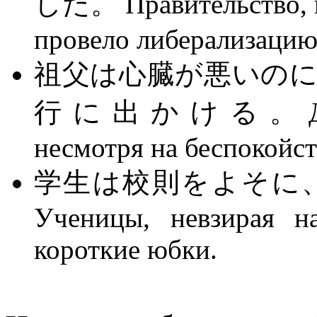
した。 Правительство, не
провело либерализацию
祖父は心臓が悪いの
行に出かける。Дедушка
несмотря на беспокойст
学生は校則をよそに
Ученицы, невзирая н
короткие юбки.