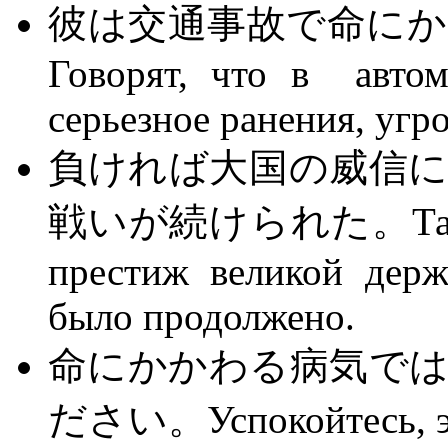
彼は交通事故で命に
Говорят, что в авто
серьезное ранения, уг
負ければ大国の威信
戦いが続けられた。Так как
престиж великой держ
было продолжено.
命にかかわる病気で
ださい。Успокойтесь, эта