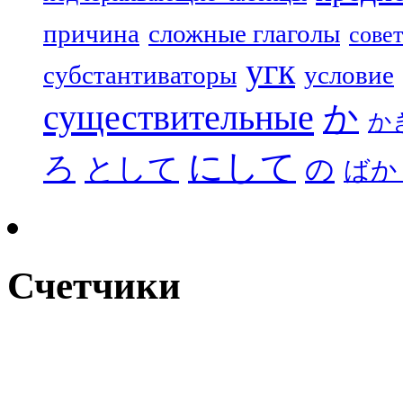
причина
сложные глаголы
совет
угк
субстантиваторы
условие
существительные
か
か
にして
ろ
として
の
ばか
Счетчики