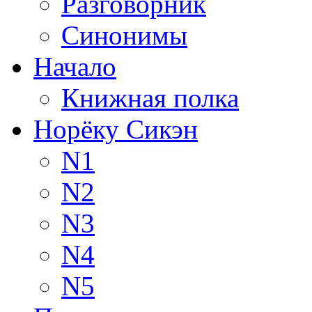
Разговорник
Синонимы
Начало
Книжная полка
Норёку Сикэн
N1
N2
N3
N4
N5