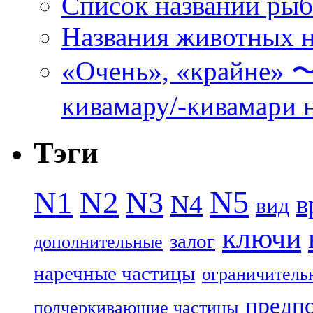
Список названий ры
Названия животных н
«Очень», «кра
кивамару/-кивамари 
Тэги
N5
N1
N2
N3
N4
в
вид
ключи
залог
дополнительные
наречные частицы
ограничитель
предп
подчеркивающие частицы