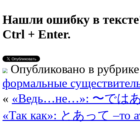
Нашли ошибку в тексте
Ctrl + Enter.
Опубликовано в рубрик
формальные существител
«
«Ведь…не…»: 〜ではある
«Так как»: とあって –то а