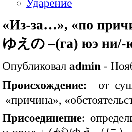
Ударение
«Из-за…», «по п
ゆえの –(га) юэ ни/-
Опубликовал
admin
- Нояб
Происхождение:
от су
«причина», «обстоятельс
Присоединение
: определ