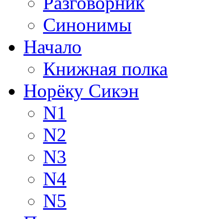
Разговорник
Синонимы
Начало
Книжная полка
Норёку Сикэн
N1
N2
N3
N4
N5