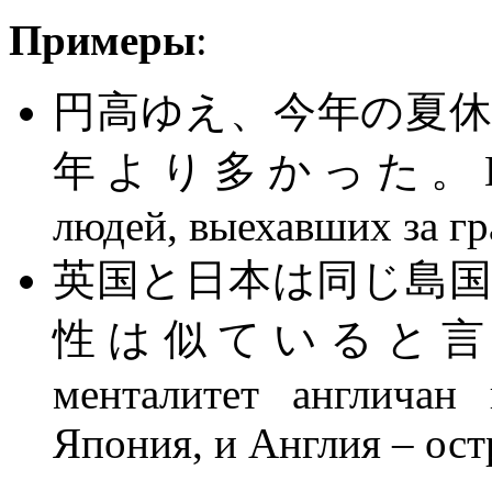
Примеры
:
円高ゆえ、今年の夏
年より多かった。Из-за р
людей, выехавших за г
英国と日本は同じ島
性は似ていると言われて
менталитет англичан
Япония, и Англия – ост