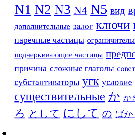
N5
N1
N2
N3
N4
в
вид
ключи
залог
дополнительные
наречные частицы
ограничитель
предп
подчеркивающие частицы
причина
сложные глаголы
совет
угк
субстантиваторы
условие
существительные
か
か
にして
ろ
として
の
ばか