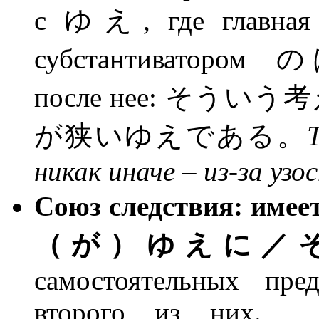
с ゆえ, где главная ч
субстантиватором のは
после нее: そ
が狭いゆえである。
никак иначе – из-за узо
Союз следствия: имее
（が）ゆえに／
самостоятельных пре
второго из них. И