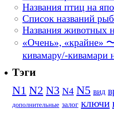
Названия птиц на яп
Список названий ры
Названия животных н
«Очень», «кра
кивамару/-кивамари 
Тэги
N5
N1
N2
N3
N4
в
вид
ключи
залог
дополнительные