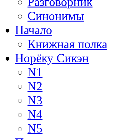
Разговорник
Синонимы
Начало
Книжная полка
Норёку Сикэн
N1
N2
N3
N4
N5