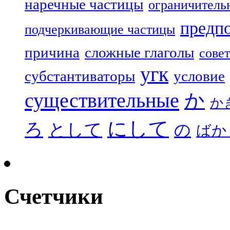
наречные частицы
ограничитель
предп
подчеркивающие частицы
причина
сложные глаголы
совет
угк
субстантиваторы
условие
существительные
か
か
にして
ろ
として
の
ばか
Счетчики