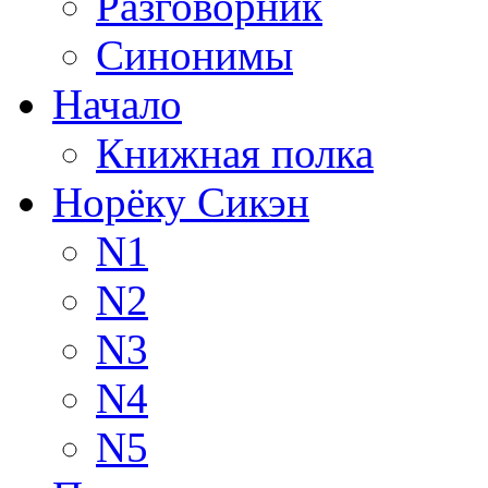
Разговорник
Синонимы
Начало
Книжная полка
Норёку Сикэн
N1
N2
N3
N4
N5