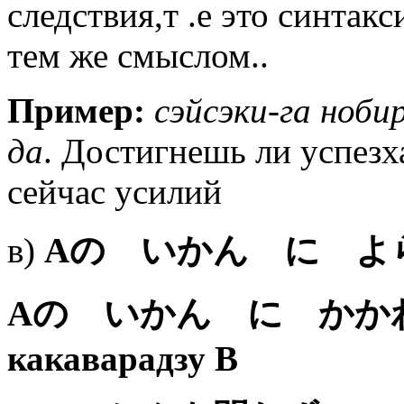
следствия,т .е это синтак
тем же смыслом..
Пример:
сэйсэки-га нобир
да
.
Достигнешь ли успезх
сейчас усилий
в)
А
の いかん に よ
А
の いかん に かか
какаварадзу В