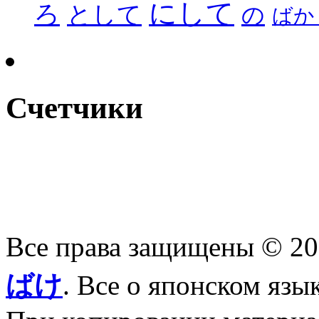
にして
ろ
として
の
ばか
Счетчики
Все права защищены © 2
ばけ
. Все о японском язы