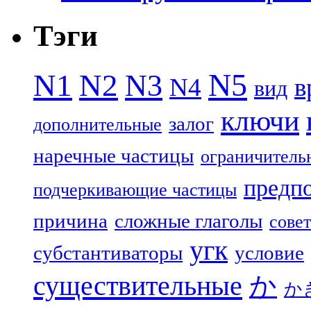
Тэги
N5
N1
N2
N3
N4
в
вид
ключи
залог
дополнительные
наречные частицы
ограничитель
предп
подчеркивающие частицы
причина
сложные глаголы
совет
угк
субстантиваторы
условие
существительные
か
か