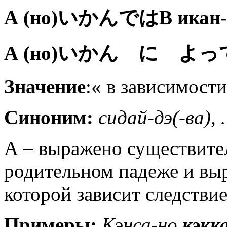
А (но)
いかんでは
В икан-
А (но)
いかん に よっ
Значение
:« в зависимос
Синоним:
сидай-дэ(-ва),
А – выражено существите
родительном падеже и выр
которой зависит следствие
Примеры:
Кэнса-но
кэкк