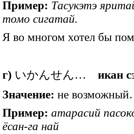
Пример:
Тасукэтэ яритай
томо сигатай.
Я во многом хотел бы пом
г)
いかんせん…
икан 
Значение:
не возможный
Пример:
атарасий пасоко
ёсан-га най