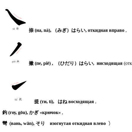
捺
(на, nà),
（みぎ）はらい
, откидная вправо
,
撇 (пе, piē)
,
（ひだり）はらい
, нисходящая
(отк
提 (ти, tí)
,
はね
восходящая
,
鈎
(гоу, gōu),
かぎ
«
крючок»
,
彎
(вань, wān), そり
изогнутая откидная влево
㇁