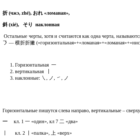
折 (чжэ, zhé)
,
おれ
«ломаная»,
斜 (xié),
そり
наклонная
Остальные черты, хотя и считаются как одна черта, называю
㇋ — 横折折撇 («горизонтальная»+»ломаная»+»ломаная»+»нисход
Горизонтальная 一
вертикальная 丨
наклонные: ㇏, ノ, ㇀, ノ
Горизонтальные пишутся слева направо, вертикальные – сверху
一
кл. 1 一 «один», кл 7 二 «два»
丨 кл. 2 丨«палка», 上 «верх»