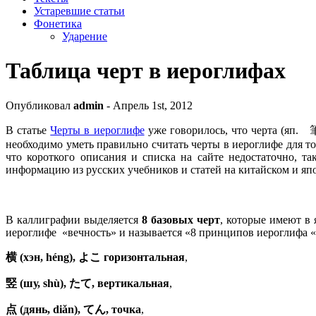
Устаревшие статьи
Фонетика
Ударение
Таблица черт в иероглифах
Опубликовал
admin
- Апрель 1st, 2012
В статье
Черты в иероглифе
уже говорилось, что черта (яп
необходимо уметь правильно считать черты в иероглифе для то
что короткого описания и списка на сайте недостаточно, т
информацию из русских учебников и статей на китайском и яп
В каллиграфии выделяется
8 базовых черт
, которые имеют в 
иероглифе «вечность» и называется «8 принципов иероглифа «в
横 (хэн, héng)
,
よこ
горизонтальная
,
竪
(шу, shù),
たて
, вертикальная
,
点 (дянь, diǎn)
,
てん
, точка
,