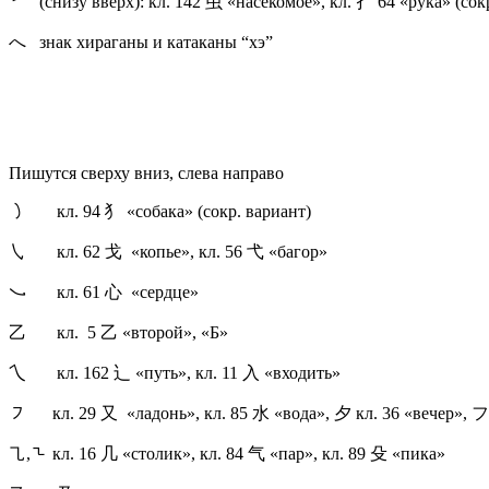
㇀ (снизу вверх): кл. 142 虫 «насекомое», кл. 扌 64 «рука» (со
へ знак хираганы и катаканы “хэ”
Пишутся сверху вниз, слева направо
㇁ кл. 94 犭 «собака» (сокр. вариант)
㇂ кл. 62 戈 «копье», кл. 56 弋 «багор»
㇃ кл. 61 心 «сердце»
乙 кл. 5 乙 «второй», «Б»
乀 кл. 162 辶 «путь», кл. 11 入 «входить»
㇇ кл. 29 又 «ладонь», кл. 85 水 «вода», 夕 кл. 36 «вечер», フ 
㇈,㇍ кл. 16 几 «столик», кл. 84 气 «пар», кл. 89 殳 «пика»