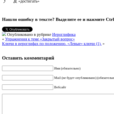
㇋ 及 «достигать»
Нашли ошибку в тексте? Выделите ее и нажмите Ctrl 
Опубликовано в рубрике
Иероглифика
«
Упражнения к теме «Закрытый вопрос»
Ключи в иероглифах по положению. «Левые» ключи (1).
»
Оставить комментарий
Имя (обязательно)
Mail (не будет опубликовано) (обязательн
Вебсайт