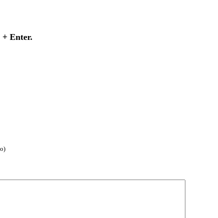
+ Enter.
о)