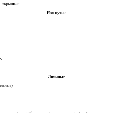
亠 «крышка»
Изогнутые
,
Ломаные
альные)