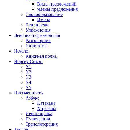
Виды предложений
Члены предложения
Словообразование
Имена
Стили речи
Упражнения
Лексика и фразеология
Разговорник
Синонимы
Начало
Книжная полка
Норёку Сикэн
N1
N2
N3
N4
N5
Письменность
Азбука
Катакана
Хирагана
Иероглифика
Пунктуация
Транслитерация
Тексты