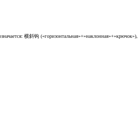
обозначается: 横斜钩 («горизонтальная»+»наклонная»+»крючок»),