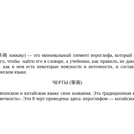
. 筆画
хиккаку
) — это минимальный элемент иероглифа, который 
го, чтобы найти его в словаре, а учебники, как правило, не да
ак как в нем есть некоторые неясности и неточности, и соста
онском языке.
ЧЕРТЫ (筆画)
японском и китайском языке свои названия. Эта традиционная 
ечность». Эти 8 черт приведены здесь: иероглифом — китайское