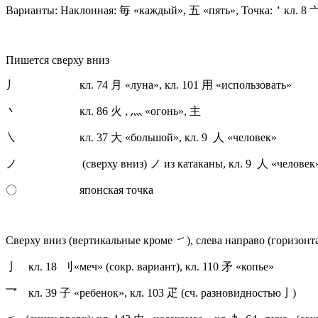
Варианты: Наклонная: 毎 «каждый», 五 «пять», Точка:＇кл. 8 
Пишется сверху вниз
丿 кл. 74 月 «луна», кл. 101 用 «использовать»
丶 кл. 86 火 , 灬 «огонь», 主
㇏ кл. 37 大 «большой», кл. 9 人 «человек»
ノ (сверху вниз) ノ из катаканы, кл. 9 人 «человек»
〇 японская точка
Сверху вниз (вертикальные кроме ㇀), слева направо (горизонт
亅 кл. 18 刂«меч» (сокр. вариант), кл. 110 矛 «копье»
乛 кл. 39 子 «ребенок», кл. 103 疋 (сч. разновидностью亅)