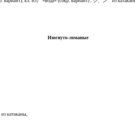
кр. вариант), кл. 85氵 «вода» (сокр. вариант) , シ、ン из катакан
Изогнуто-ломаные
из катаканы,