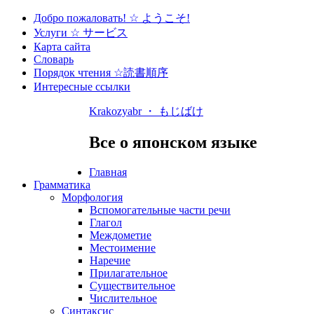
Добро пожаловать! ☆ ようこそ!
Услуги ☆ サービス
Карта сайта
Словарь
Порядок чтения ☆読書順序
Интересные ссылки
Krakozyabr ・ もじばけ
Все о японском языке
Главная
Грамматика
Морфология
Вспомогательные части речи
Глагол
Междометие
Местоимение
Наречие
Прилагательное
Существительное
Числительное
Синтаксис