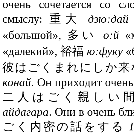
очень сочетается со с
смыслу: 重大
дзю:дай
«большой», 多い
о:й
«м
«далекий», 裕福
ю:фуку
«
彼はごくまれにしか
конай
. Он приходит очень
二人はごく親しい
айдагара
. Они в очень б
ごく内密の話をする