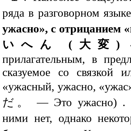
ряда в разговорном язы
ужасно», с отрицанием 
いへん (大変) «уж
прилагательным, в пред
сказуемое со связкой и
«ужасный, ужасно, «ужа
だ。 — Это ужасно) . П
ними нет, однако неко