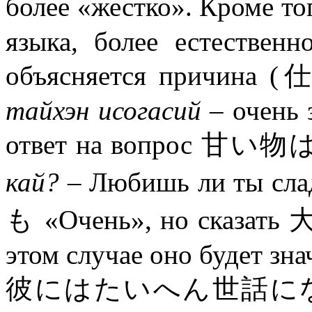
более «жестко». Кроме т
языка, более естественн
объясняется прич
тайхэн исогасий
– очень з
ответ на вопрос 
кай?
– Любишь ли ты сл
も «Очень», но сказать 大
этом случае оно будет зн
彼にはたいへん世話に