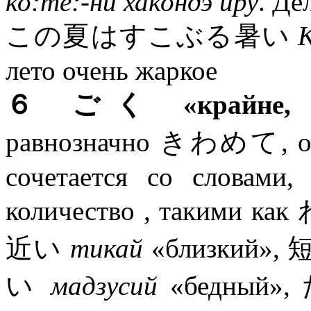
ко:тё:-ни хакондэ иру
. Де
この夏はすこぶる暑い
К
лето очень жаркое
６ ごく «крайне, оч
равнозначно きわめて, одна
сочетается со словами
количество , такими как
近い
тикай
«близкий»,
い
мадзусий
«бедный