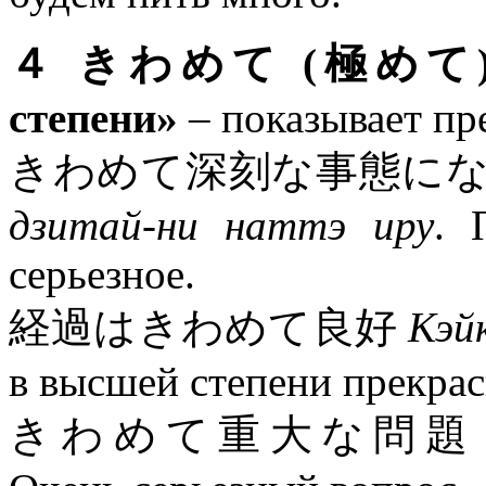
４ きわめて (極めて) «кра
степени»
– показывает пр
きわめて深刻な事態に
дзитай-ни наттэ иру
. 
серьезное.
経過はきわめて良好
Кэйк
в высшей степени прекрас
きわめて重大な問