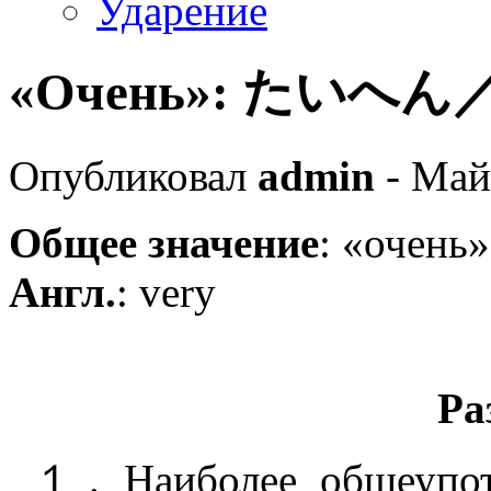
Ударение
«Очень»: たいへん
Опубликовал
admin
- Май
Общее значение
: «очень
Англ.
: very
Ра
１. Наиболее общеупот