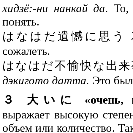
хидзё:-ни нанкай да
. То,
понять.
はなはだ遺憾に思う
сожалеть.
はなはだ不愉快な出
дэкигото датта.
Это был
３ 大いに «очень, вес
выражает высокую степен
объем или количество. Так