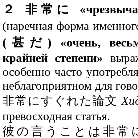
２ 非常に «чрезвычайно
(наречная форма именног
(甚だ) «очень, весьма
крайней степени»
выраж
особенно часто употребля
неблагоприятном для гов
非常にすぐれた論文
Хи
превосходная статья.
彼の言うことは非常