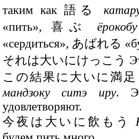
таким как 語る
катар
«пить», 喜ぶ
ёрокобу
«сердиться», あばれる «бу
それは大いにけっこう Это ве
この結果に大いに満
мандзоку ситэ иру
. Э
удовлетворяют.
今夜は大いに飲もう
будем пить много.