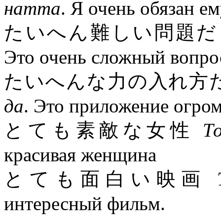
натта
. Я очень обязан ем
たいへん難しい問題
Это очень сложный вопро
たいへんな力の入れ方
да
. Это приложение огро
とても素敵な女性
Т
красивая женщина
とても面白い映画
интересный фильм.