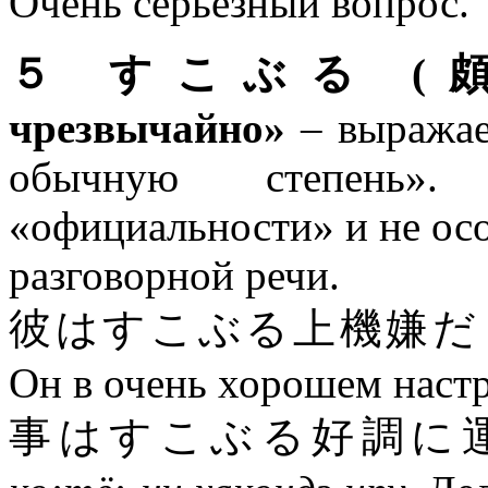
Очень серьезный вопрос.
５ すこぶる (頗る) «з
чрезвычайно»
– выражае
обычную степень»
«официальности» и не осо
разговорной речи.
彼はすこぶる上機嫌
Он в очень хорошем наст
事はすこぶる好調に