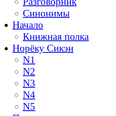
Разговорник
Синонимы
Начало
Книжная полка
Норёку Сикэн
N1
N2
N3
N4
N5