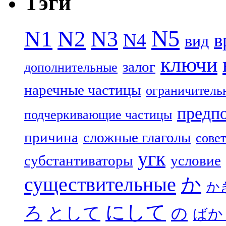
Тэги
N5
N1
N2
N3
N4
в
вид
ключи
залог
дополнительные
наречные частицы
ограничитель
предп
подчеркивающие частицы
причина
сложные глаголы
совет
угк
субстантиваторы
условие
существительные
か
か
にして
ろ
として
の
ばか